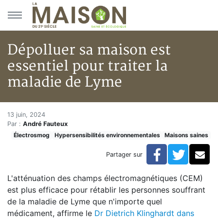
Aller au menu principal
Aller au contenu principal
Dépolluer sa maison est
essentiel pour traiter la
maladie de Lyme
Dépolluer sa maison est essent
Accueil
13 juin, 2024
Par :
André Fauteux
Articles
Électrosmog
Hypersensibilités environnementales
Maisons saines
Maisons saines
Hypersensibilités environnementales
Facebook
Twitte
Co
Partager sur
Dépolluer sa maison est essentiel pour traiter la mal
L'atténuation des champs électromagnétiques (CEM)
est plus efficace pour rétablir les personnes souffrant
de la maladie de Lyme que n'importe quel
médicament, affirme le
Dr Dietrich Klinghardt dans