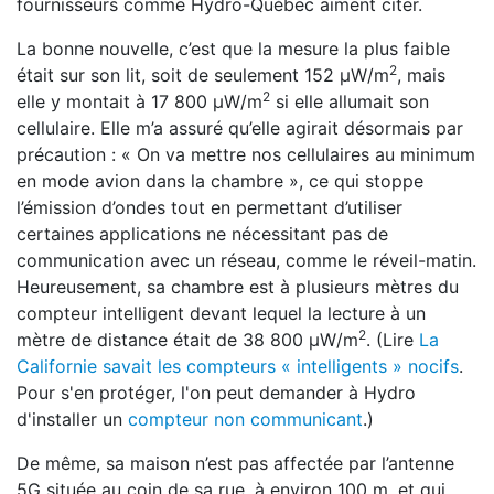
fournisseurs comme Hydro-Québec aiment citer.
La bonne nouvelle, c’est que la mesure la plus faible
2
était sur son lit, soit de seulement 152 μW/m
, mais
2
elle y montait à 17 800 μW/m
si elle allumait son
cellulaire. Elle m’a assuré qu’elle agirait désormais par
précaution : « On va mettre nos cellulaires au minimum
en mode avion dans la chambre », ce qui stoppe
l’émission d’ondes tout en permettant d’utiliser
certaines applications ne nécessitant pas de
communication avec un réseau, comme le réveil-matin.
Heureusement, sa chambre est à plusieurs mètres du
compteur intelligent devant lequel la lecture à un
2
mètre de distance était de 38 800 μW/m
. (Lire
La
Californie savait les compteurs « intelligents » nocifs
.
Pour s'en protéger, l'on peut demander à Hydro
d'installer un
compteur non communicant
.)
De même, sa maison n’est pas affectée par l’antenne
5G située au coin de sa rue, à environ 100 m, et qui