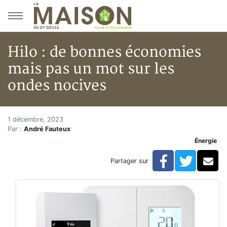
Aller au menu principal
Aller au contenu principal
Hilo : de bonnes économies
mais pas un mot sur les
ondes nocives
Hilo : de bonnes économies mai
Accueil
1 décembre, 2023
Par :
André Fauteux
Articles
Énergie
Énergie
Chauffage
Facebook
Twitte
Co
Partager sur
Hilo : de bonnes économies mais pas un mot sur les 