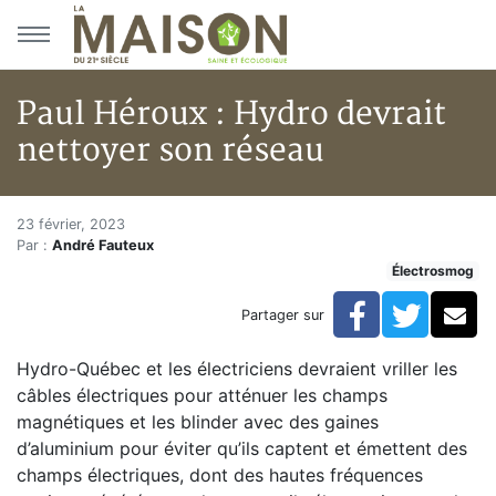
Aller au menu principal
Aller au contenu principal
Paul Héroux : Hydro devrait
nettoyer son réseau
Paul Héroux : Hydro devrait ne
Accueil
23 février, 2023
Par :
André Fauteux
Articles
Électrosmog
Actualités
Paul Héroux : Hydro devrait nettoyer son réseau
Facebook
Twitte
Co
Partager sur
Hydro-Québec et les électriciens devraient vriller les
câbles électriques pour atténuer les champs
magnétiques et les blinder avec des gaines
d’aluminium pour éviter qu’ils captent et émettent des
champs électriques, dont des hautes fréquences