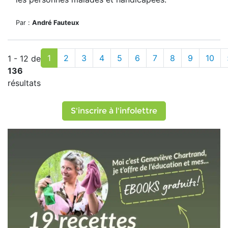
Par :
André Fauteux
1
2
3
4
5
6
7
8
9
10
1 - 12 de
136
résultats
S'inscrire à l'infolettre