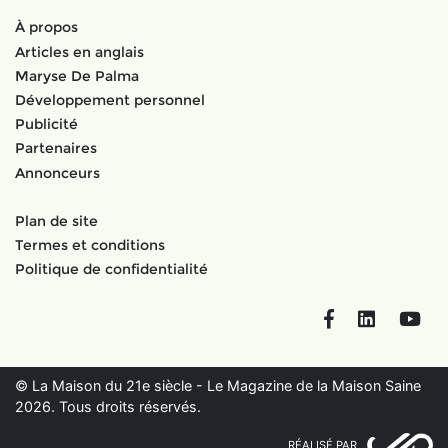
À propos
Articles en anglais
Maryse De Palma
Développement personnel
Publicité
Partenaires
Annonceurs
Plan de site
Termes et conditions
Politique de confidentialité
Facebook
LinkedIn
You
© La Maison du 21e siècle - Le Magazine de la Maison Saine
2026. Tous droits réservés.
RÉALISÉ PAR