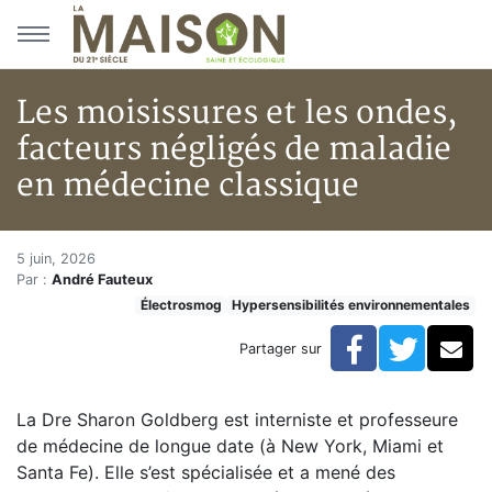
Aller au menu principal
Aller au contenu principal
Les moisissures et les ondes,
facteurs négligés de maladie
en médecine classique
Les moisissures et les ondes, 
Accueil
5 juin, 2026
Par :
André Fauteux
Articles
Électrosmog
Hypersensibilités environnementales
Actualités
Les moisissures et les ondes, facteurs négligés de m
Facebook
Twitte
Co
Partager sur
La Dre Sharon Goldberg est interniste et professeure
de médecine de longue date (à New York, Miami et
Santa Fe). Elle s’est spécialisée et a mené des