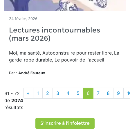
24 février, 2026
Lectures incontournables
(mars 2026)
Moi, ma santé, Autoconstruire pour rester libre,
La
garde-robe durable, Le pouvoir de l'accueil
Par :
André Fauteux
«
1
2
3
4
5
6
7
8
9
1
61 - 72
de
2074
résultats
S'inscrire à l'infolettre