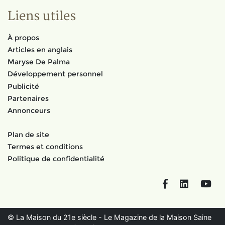
Liens utiles
À propos
Articles en anglais
Maryse De Palma
Développement personnel
Publicité
Partenaires
Annonceurs
Plan de site
Termes et conditions
Politique de confidentialité
Facebook
LinkedIn
You
© La Maison du 21e siècle - Le Magazine de la Maison Saine