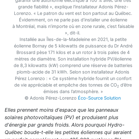
garantir une autonomie
électrique à 100 % avec une très
grande fiabilité », explique l'installateur Adonis Pérez-
Lorenzo.
« Le patron du vent est bon partout
au Québec.
Évidemment, on ne parle pas d’installer une éolienne
à
Montréal, mais n’importe où en zone rurale, c’est faisable
», dit-il.
Installée aux Îles-de-la-Madeleine en 2021, la petite
éolienne Bornay de 5 kilowatts de puissance du Dr André
Brossard pèse 171 kilos et a un rotor à trois pales de 4
mètres de diamètre. Son installation hybride PV/éolienne
de 8,3 kilowatts (kW) comprend une réserve de batteries
plomb-acide de 31 kWh. Selon son installateur Adonis
Pérez Lorenzo : « Ce système hybride fournit un confort
de vie appréciable et empêche des tonnes de CO
d’être
2
émises dans l’atmosphère. »
© Adonis Pérez-Lorenzo
Éco-Source Solution
Elles prennent moins d'espace que les panneaux
solaires photovoltaïques (PV) et produisent plus
d'énergie par grands froids. Alors pourquoi Hydro-
Québec boude-t-elle les petites éoliennes qui seraient