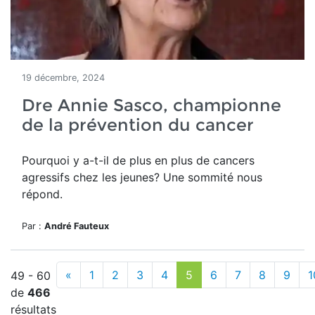
19 décembre, 2024
Dre Annie Sasco, championne
de la prévention du cancer
Pourquoi y a-t-il de plus en plus de cancers
agressifs chez les jeunes? Une sommité nous
répond.
Par :
André Fauteux
«
1
2
3
4
5
6
7
8
9
1
49 - 60
de
466
résultats