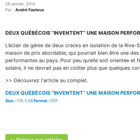
Innovation : le mur Poly-C
Accueil
28 janvier, 2010
Par :
André Fauteux
Articles
Construction verte
Enveloppe du bâtiment
DEUX QUÉBÉCOIS “INVENTENT” UNE MAISON PERF
Innovation : le mur Poly-Cel
L’éclair de génie de deux cracks en isolation de la Rive-
maison de prix abordable, qui pourrait bien être une des
performantes au pays. Pour peu qu’elle soit orientée et f
solaire, il ne devrait pas en coûter plus que quelques cor
>> Découvrez l'article au complet.
DEUX QUÉBÉCOIS “INVENTENT” UNE MAISON PERF
Size :
176.3 kB
Format :
PDF
Retour aux articles