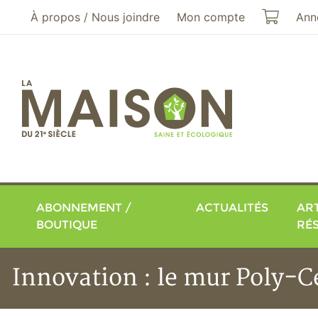
Aller au menu principal
Aller au contenu principal
Mon pa
À propos / Nous joindre
Mon compte
Ann
ABONNEMENT /
ACTUALITÉS
ART
BOUTIQUE
RÉ
Innovation : le mur Poly-C