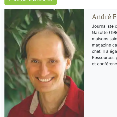
André F
Journaliste 
Gazette (198
maisons sain
magazine can
chef. Il a é
Ressources p
et conférenc