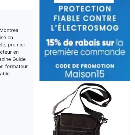
 Montreal
isé en
cle, premier
acteur en
gazine Guide
er, formateur
able.