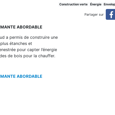
el
Construction verte
Énergie
Envelo
Partager sur
ORMANTE ABORDABLE
Sud a permis de construire une
 plus étanches et
enestrée pour capter l’énergie
des de bois pour la chauffer.
ORMANTE ABORDABLE