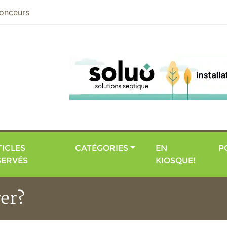
nier
onceurs
ICLES
CATÉGORIES
EN
P
SERVÉS
KIOSQUE!
rer?