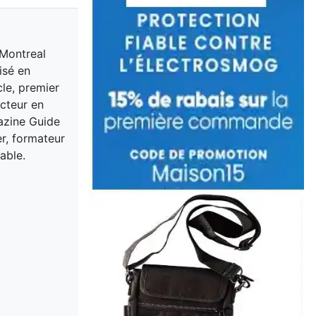
 Montreal
isé en
cle, premier
acteur en
gazine Guide
er, formateur
able.