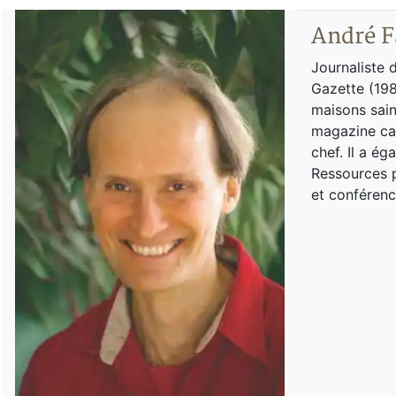
André F
Journaliste 
Gazette (198
maisons sain
magazine can
chef. Il a é
Ressources p
et conférenc