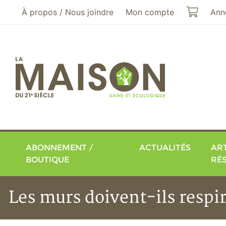
Aller au menu principal
Aller au contenu principal
Mon pa
À propos / Nous joindre
Mon compte
Ann
ABONNEMENT /
ACTUALITÉS
ART
BOUTIQUE
RÉ
Les murs doivent-ils respi