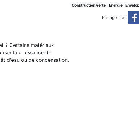
rer?
Construction verte
Énergie
Envelo
Partager sur
at ? Certains matériaux
riser la croissance de
gât d'eau ou de condensation.