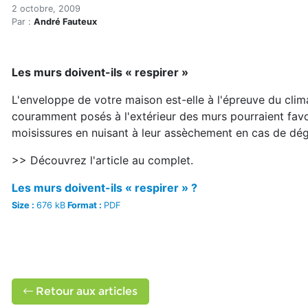
Les murs doivent-ils respi
Accueil
2 octobre, 2009
Par :
André Fauteux
Articles
Construction verte
Enveloppe du bâtiment
Les murs doivent-ils « respirer »
Les murs doivent-ils respirer?
L'enveloppe de votre maison est-elle à l'épreuve du clim
couramment posés à l'extérieur des murs pourraient favo
moisissures en nuisant à leur assèchement en cas de dé
>> Découvrez l'article au complet.
Les murs doivent-ils « respirer » ?
Size :
676 kB
Format :
PDF
Retour aux articles