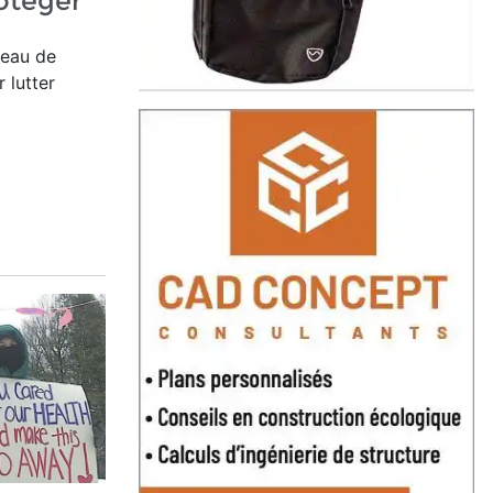
otéger
'eau de
 lutter