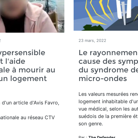
2
23 mars, 2022
ypersensible
Le rayonnemen
t l'aide
cause des sym
le à mourir au
du syndrome d
'un logement
micro-ondes
Les valeurs mesurées ren
logement inhabitable d'u
 d'un article d'Avis Favro,
vue médical, selon les au
suédois de la première é
nationale au réseau CTV
son genre.
Par :
The Defender