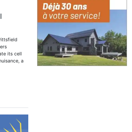
l
ittsfield
ers
te its cell
nuisance, a