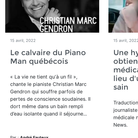
15 avril, 2022
15 avril, 202
Le calvaire du Piano
Une h
Man québécois
obtien
médica
« La vie ne tient qu'à un fil »,
lieu d
chante le pianiste Christian Marc
sain
Gendron
qui souffre parfois de
pertes de conscience soudaines. Il
Traduction
dort même dans un bain rempli
journaliste
d’eau isolante quand il séjourne...
médicale 
News.
Par :
André Fauteux