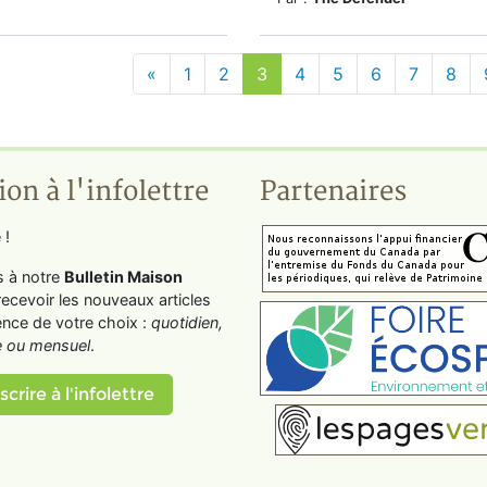
«
1
2
3
4
5
6
7
8
ion à l'infolettre
Partenaires
 !
s à notre
Bulletin Maison
recevoir les nouveaux articles
ence de votre choix :
quotidien,
 ou mensuel
.
scrire à l'infolettre