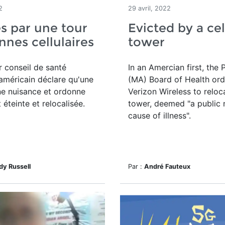
2
29 avril, 2022
s par une tour
Evicted by a cel
nnes cellulaires
tower
 conseil de santé
In an Amercian first, the P
américain déclare qu'une
(MA) Board of Health ord
ne nuisance et ordonne
Verizon Wireless to reloca
t
éteinte et relocalisée.
tower, deemed
"a public 
cause of illness".
dy Russell
Par :
André Fauteux