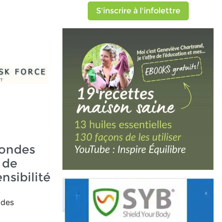
S'inscrire à l'infolettre
 ondes
e de
nsibilité
 des