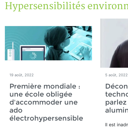
Hypersensibilités environ
Accueil
Articles
Maisons saines
Hypersensibilités environnementales
19 août, 2022
5 août, 2022
Première mondiale :
Décon
une école obligée
techno
d'accommoder une
parlez
ado
alumin
électrohypersensible
Il est inad