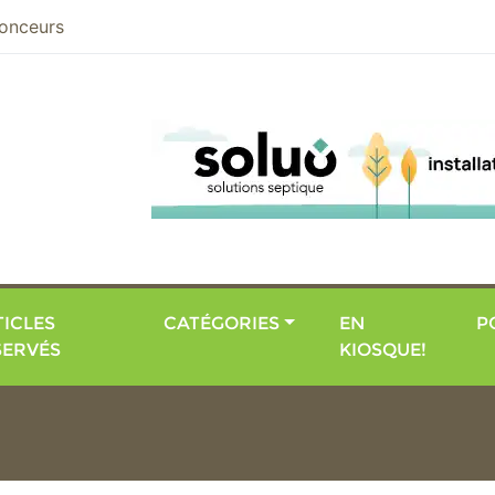
nier
onceurs
ICLES
CATÉGORIES
EN
P
SERVÉS
KIOSQUE!