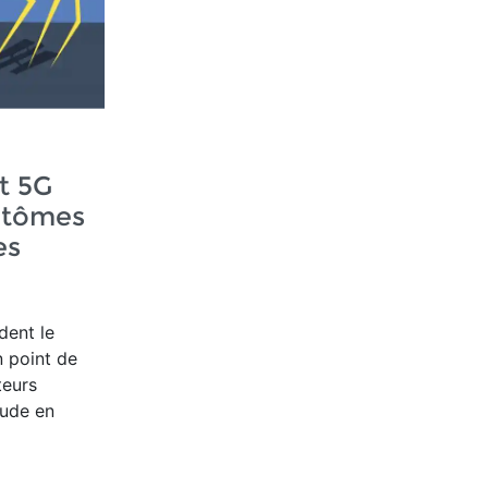
t 5G
ptômes
es
dent le
n point de
teurs
tude en