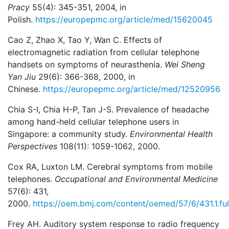
Pracy
55(4): 345-351, 2004, in
Polish.
https://europepmc.org/article/med/15620045
Cao Z, Zhao X, Tao Y, Wan C. Effects of
electromagnetic radiation from cellular telephone
handsets on symptoms of neurasthenia.
Wei Sheng
Yan Jiu
29(6): 366-368, 2000, in
Chinese.
https://europepmc.org/article/med/12520956
Chia S-I, Chia H-P, Tan J-S. Prevalence of headache
among hand-held cellular telephone users in
Singapore: a community study.
Environmental Health
Perspectives
108(11): 1059-1062, 2000.
Cox RA, Luxton LM. Cerebral symptoms from mobile
telephones.
Occupational and Environmental Medicine
57(6): 431,
2000.
https://oem.bmj.com/content/oemed/57/6/431.1.ful
Frey AH. Auditory system response to radio frequency