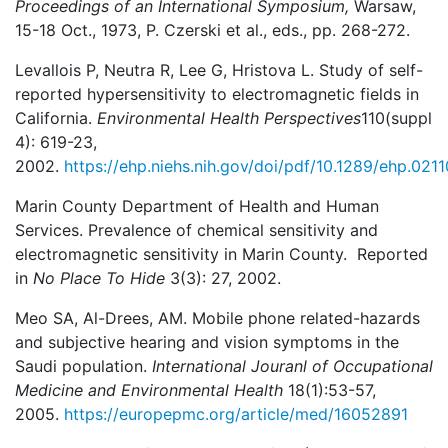
Proceedings of an International Symposium,
Warsaw,
15-18 Oct., 1973, P. Czerski et al., eds., pp. 268-272.
Levallois P, Neutra R, Lee G, Hristova L. Study of self-
reported hypersensitivity to electro­magnetic fields in
California.
Environmental Health Perspectives
110(suppl
4): 619-23,
2002.
https://ehp.niehs.nih.gov/doi/pdf/10.1289/ehp.021
Marin County Department of Health and Human
Services. Prevalence of chemical sensitivity and
electromagnetic sensitivity in Marin County. Reported
in
No Place
To Hide
3(3): 27, 2002.
Meo SA, Al-Drees, AM. Mobile phone related-hazards
and subjective hearing and vision symptoms in the
Saudi population.
International Jouranl of Occupational
Medicine and Environmental Health
18(1):53-57,
2005.
https://europepmc.org/article/med/16052891