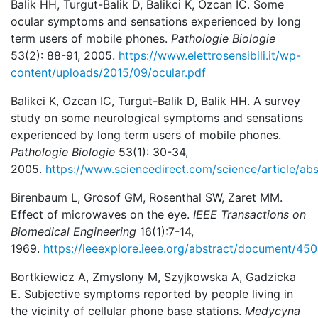
Balik HH, Turgut-Balik D, Balikci K, Ozcan IC. Some
ocular symptoms and sensations experienced by long
term users of mobile phones.
Pathologie Biologie
53(2): 88-91, 2005.
https://www.elettrosensibili.it/wp-
content/uploads/2015/09/ocular.pdf
Balikci K, Ozcan IC, Turgut-Balik D, Balik HH. A survey
study on some neurological symptoms and sensations
experienced by long term users of mobile phones.
Pathologie Biologie
53(1): 30-34,
2005.
https://www.sciencedirect.com/science/article/a
Birenbaum L, Grosof GM, Rosenthal SW, Zaret MM.
Effect of microwaves on the eye.
IEEE Transactions on
Biomedical Engineering
16(1):7-14,
1969.
https://ieeexplore.ieee.org/abstract/document/45
Bortkiewicz A, Zmyslony M, Szyjkowska A, Gadzicka
E. Subjective symptoms reported by people living in
the vicinity of cellular phone base stations.
Medycyna