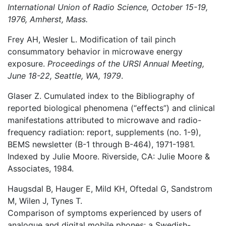
International Union of Radio Science, October 15-19,
1976, Amherst, Mass.
Frey AH, Wesler L. Modification of tail pinch
consummatory behavior in microwave energy
exposure.
Proceedings of the URSI Annual Meeting,
June 18-22, Seattle, WA, 1979
.
Glaser Z. Cumulated index to the Bibliography of
reported biological phenomena (“effects”) and clinical
manifestations attributed to microwave and radio-
frequency radiation: report, supplements (no. 1-9),
BEMS newsletter (B-1 through B-464), 1971-1981.
Indexed by Julie Moore. Riverside, CA: Julie Moore &
Associates, 1984.
Haugsdal B, Hauger E, Mild KH, Oftedal G, Sandstrom
M, Wilen J, Tynes T.
Comparison of symptoms experienced by users of
analogue and digital mobile phones: a Swedish-