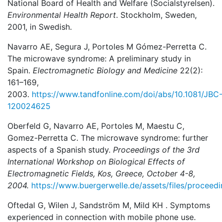
National Board of Health and Welfare (Socialstyrelsen).
Environmental Health Report
. Stockholm, Sweden,
2001, in Swedish.
Navarro AE, Segura J, Portoles M Gómez-Perretta C.
The microwave syndrome: A preliminary study in
Spain.
Electromagnetic Biology and Medicine
22(2):
161–169,
2003.
https://www.tandfonline.com/doi/abs/10.1081/JBC
120024625
Oberfeld G, Navarro AE, Portoles M, Maestu C,
Gomez-Perretta C. The microwave syndrome: further
aspects of a Spanish study.
Proceedings of the 3rd
International Workshop on Biological Effects of
Electromagnetic Fields, Kos, Greece, October 4-8,
2004.
https://www.buergerwelle.de/assets/files/proceed
Oftedal G, Wilen J, Sandström M, Mild KH . Symptoms
experienced in connection with mobile phone use.