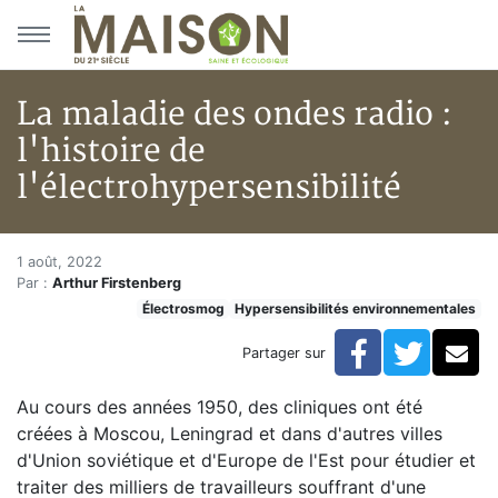
Aller au menu principal
Aller au contenu principal
La maladie des ondes radio :
l'histoire de
l'électrohypersensibilité
La maladie des ondes radio : l'
Accueil
1 août, 2022
Par :
Arthur Firstenberg
Articles
Électrosmog
Hypersensibilités environnementales
Électrosmog
La maladie des ondes radio : l'histoire de l'électrohype
Facebook
Twitte
Co
Partager sur
Au cours des années 1950, des cliniques ont été
créées à Moscou, Leningrad et dans d'autres villes
d'Union soviétique et d'Europe de l'Est pour étudier et
traiter des milliers de travailleurs souffrant d'une