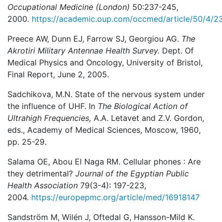
Occupational Medicine
(London)
50:237-245,
2000.
https://academic.oup.com/occmed/article/50/4/
Preece AW, Dunn EJ, Farrow SJ, Georgiou AG.
The
Akrotiri Military Antennae Health Survey.
Dept. Of
Medical Physics and Oncology, University of Bristol,
Final Report, June 2, 2005.
Sadchikova, M.N. State of the nervous system under
the influence of UHF. In
The Biological Action of
Ultrahigh Frequencies,
A.A. Letavet and Z.V. Gordon,
eds., Academy of Medical Sciences, Moscow, 1960,
pp. 25-29.
Salama OE, Abou El Naga RM. Cellular phones : Are
they detrimental?
Journal of the Egyptian Public
Health Association
79(3-4): 197-223,
2004.
https://europepmc.org/article/med/16918147
Sandström M, Wilén J, Oftedal G, Hansson-Mild K.