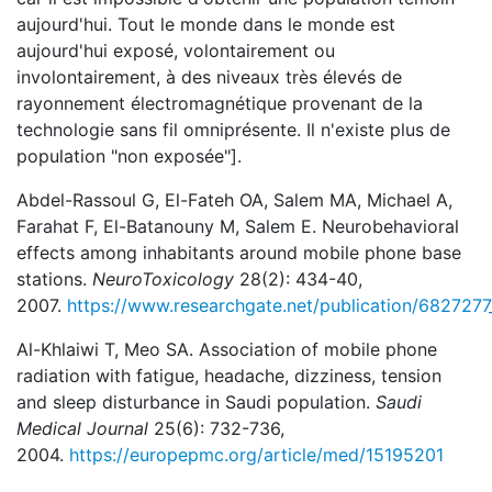
aujourd'hui. Tout le monde dans le monde est
aujourd'hui exposé, volontairement ou
involontairement, à des niveaux très élevés de
rayonnement électromagnétique provenant de la
technologie sans fil omniprésente. Il n'existe plus de
population "non exposée"].
Abdel-Rassoul G, El-Fateh OA, Salem MA, Michael A,
Farahat F, El-Batanouny M, Salem E. Neurobehavioral
effects among inhabitants around mobile phone base
stations.
NeuroToxicology
28(2): 434-40,
2007.
https://www.researchgate.net/publication/6827277
Al-Khlaiwi T, Meo SA. Association of mobile phone
radiation with fatigue, headache, dizziness, tension
and sleep disturbance in Saudi population.
Saudi
Medical Journal
25(6): 732-736,
2004.
https://europepmc.org/article/med/15195201