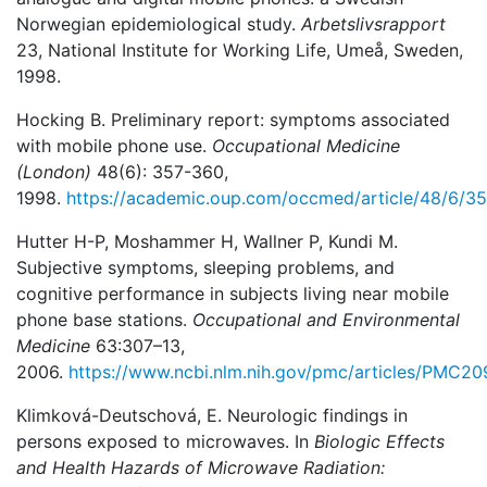
Norwegian epidemiological study.
Arbetslivsrapport
23, National Institute for Working Life, Umeå, Sweden,
1998.
Hocking B. Preliminary report: symptoms associated
with mobile phone use.
Occupational Medicine
(London)
48(6): 357-360,
1998.
https://academic.oup.com/occmed/article/48/6/3
Hutter H-P, Moshammer H, Wallner P, Kundi M.
Subjective symptoms, sleeping problems, and
cognitive performance in subjects living near mobile
phone base stations.
Occupational and Environmental
Medicine
63:307–13,
2006.
https://www.ncbi.nlm.nih.gov/pmc/articles/PMC2
Klimková-Deutschová, E. Neurologic findings in
persons exposed to microwaves. In
Biologic Effects
and Health Hazards of Microwave Radiation: