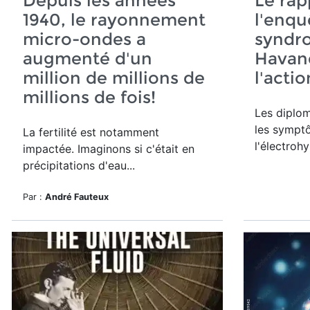
Depuis les années
Le rap
1940, le rayonnement
l'enqu
micro-ondes a
syndr
augmenté d'un
Havane
million de millions de
l'actio
millions de fois!
Les diplom
les sympt
La fertilité est notamment
l'électrohy
impactée. Imaginons si c'était en
précipitations d'eau...
Par :
André Fauteux