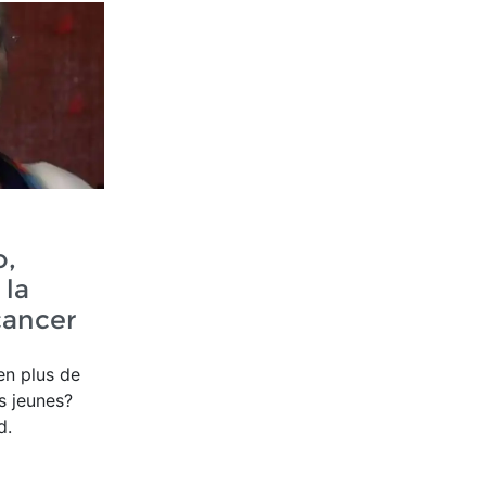
o,
la
cancer
en plus de
s jeunes?
d.