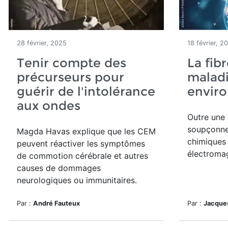
28 février, 2025
18 février, 2
Tenir compte des
La fib
précurseurs pour
malad
guérir de l'intolérance
envir
aux ondes
Outre une 
soupçonne
Magda Havas explique que les CEM
chimiques
peuvent réactiver les symptômes
électromag
de commotion cérébrale et autres
causes de dommages
neurologiques ou immunitaires.
Par :
André Fauteux
Par :
Jacque