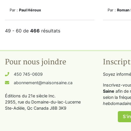
Par :
Paul Héroux
Par :
Roman 
49 - 60 de
466
résultats
Pour nous joindre
Inscript
450 745-0609
Soyez informé
abonnement@maisonsaine.ca
Inscrivez-vou
Saine
afin de 
Éditions du 21e siècle Inc.
selon la fréqu
2955, rue du Domaine-du-lac-Lucerne
hebdomadaire
Ste-Adèle, Qc Canada J8B 3K9
S'in