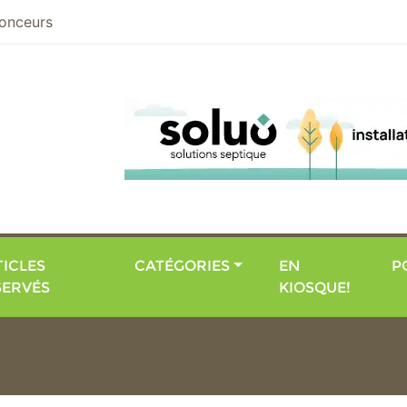
nier
onceurs
ICLES
CATÉGORIES
EN
P
SERVÉS
KIOSQUE!