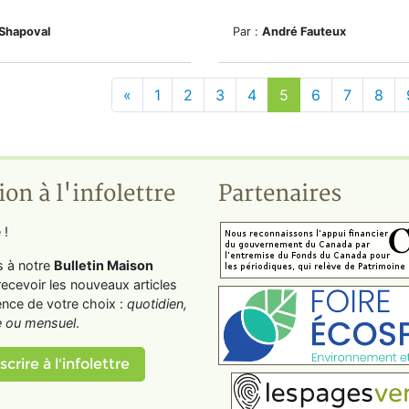
Shapoval
Par :
André Fauteux
«
1
2
3
4
5
6
7
8
ion à l'infolettre
Partenaires
 !
s à notre
Bulletin Maison
recevoir les nouveaux articles
ence de votre choix :
quotidien,
 ou mensuel
.
scrire à l'infolettre