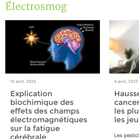
Électrosmog
Accueil
Articles
Maisons saines
Électrosmog
15 avril, 2025
4 avril, 2025
Explication
Hauss
biochimique des
cancer
effets des champs
les pl
électromagnétiques
les je
sur la fatigue
Les pestic
cérébrale