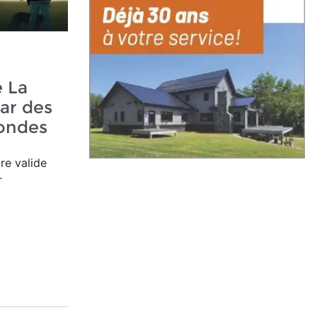
 La
ar des
ondes
re valide
r