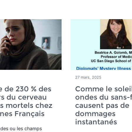
27 mars, 2025
e de 230 % des
Comme le soleil
s du cerveau
ondes du sans-f
us mortels chez
causent pas de
unes Français
dommages
instantanés
ides ou les champs