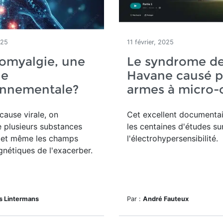
025
11 février, 2025
romyalgie, une
Le syndrome de
ie
Havane causé p
onnementale?
armes à micro-
cause virale, on
Cet excellent documentai
 plusieurs substances
les centaines d'études su
 et même les champs
l'électrohypersensibilité.
nétiques de l'exacerber.
s Lintermans
Par :
André Fauteux