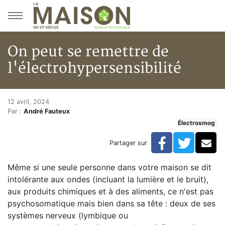
Aller au menu principal
Aller au contenu principal
On peut se remettre de
l'électrohypersensibilité
On peut se remettre de l'élect
Accueil
12 avril, 2024
Par :
André Fauteux
Articles
Électrosmog
Actualités
On peut se remettre de l'électrohypersensibilité
Facebook
Twitte
Co
Partager sur
Même si une seule personne dans votre maison se dit
intolérante aux ondes (incluant la lumière et le bruit),
aux produits chimiques et à des aliments, ce n'est pas
psychosomatique mais bien dans sa tête : deux de ses
systèmes nerveux (lymbique ou