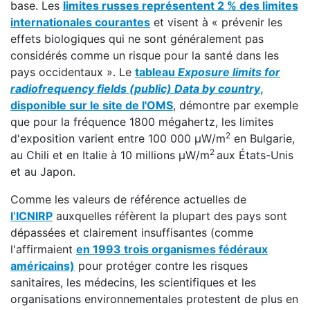
base. Les
limites russes représentent 2 % des limites
internationales courantes
et visent à « prévenir les
effets biologiques qui ne sont généralement pas
considérés comme un risque pour la santé dans les
pays occidentaux ». Le
tableau
Exposure limits for
radiofrequency fields (public) Data by country
,
disponible sur le site de l'OMS
, démontre par exemple
que pour la fréquence 1800 mégahertz, les limites
2
d'exposition varient entre 100 000 μW/m
en Bulgarie,
2
au Chili et en Italie à 10 millions μW/m
aux États-Unis
et au Japon.
Comme les valeurs de référence actuelles de
l’ICNIRP
auxquelles réfèrent la plupart des pays sont
dépassées et clairement insuffisantes (comme
l'affirmaient
en 1993 trois organismes fédéraux
américains)
pour protéger contre les risques
sanitaires, les médecins, les scientifiques et les
organisations environnementales protestent de plus en