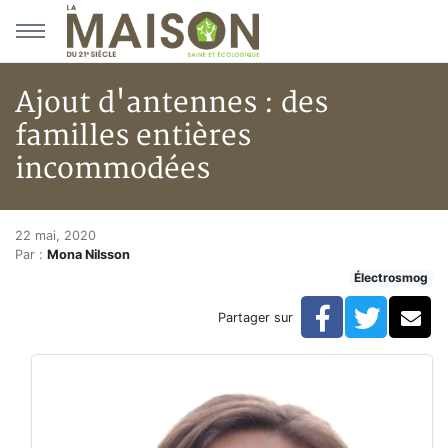
Aller au menu principal
Aller au contenu principal
Ajout d'antennes : des
familles entières
incommodées
Ajout d'antennes : des famill
Accueil
22 mai, 2020
Par :
Mona Nilsson
Articles
Électrosmog
Électrosmog
Ajout d'antennes : des familles entières incommodées
Facebook
Twitte
Co
Partager sur