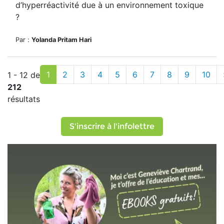
d’hyperréactivité due à un environnement toxique
?
Par :
Yolanda Pritam Hari
1
2
3
4
5
6
7
8
9
10
1 - 12 de
212
résultats
S'inscrire à l'infolettre