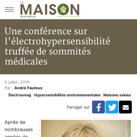
Aller au menu principal
Aller au contenu principal
Une conférence sur
l'électrohypersensibilité
truffée de sommités
médicales
Une conférence sur l'électrohy
Accueil
5 juillet, 2019
Par :
André Fauteux
Articles
Électrosmog
Hypersensibilités environnementales
Maisons saines
Maisons saines
Hypersensibilités environnementales
Facebook
Twitte
Co
Partager sur
Une conférence sur l'électrohypersensibilité truffée 
Après de
nombreuses
années de