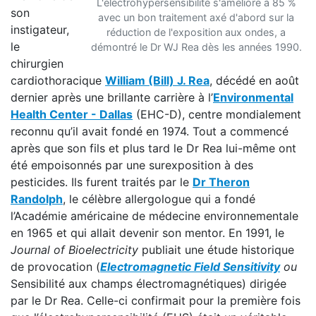
L'électrohypersensibilité s'améliore à 85 %
son
avec un bon traitement axé d'abord sur la
instigateur,
réduction de l'exposition aux ondes, a
le
démontré le Dr WJ Rea dès les années 1990.
chirurgien
cardiothoracique
William (Bill) J. Rea
, décédé en août
dernier après une brillante carrière à l’
Environmental
Health Center - Dallas
(EHC-D), centre mondialement
reconnu qu’il avait fondé en 1974. Tout a commencé
après que son fils et plus tard le Dr Rea lui-même ont
été empoisonnés par une surexposition à des
pesticides. Ils furent traités par le
Dr Theron
Randolph
, le célèbre allergologue qui a fondé
l’Académie américaine de médecine environnementale
en 1965 et qui allait devenir son mentor. En 1991, le
Journal of Bioelectricity
publiait une étude historique
de provocation (
Electromagnetic Field Sensitivity
ou
Sensibilité aux champs électromagnétiques) dirigée
par le Dr Rea. Celle-ci confirmait pour la première fois