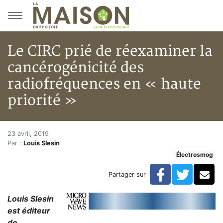
Aller au menu principal
Aller au contenu principal
Le CIRC prié de réexaminer la
cancérogénicité des
radiofréquences en « haute
priorité »
Le CIRC prié de réexaminer la 
Accueil
23 avril, 2019
Par :
Louis Slesin
Articles
Électrosmog
Électrosmog
Le CIRC prié de réexaminer la cancérogénicité des rad
Facebook
Twitte
Co
Partager sur
Louis Slesin
est éditeur
de