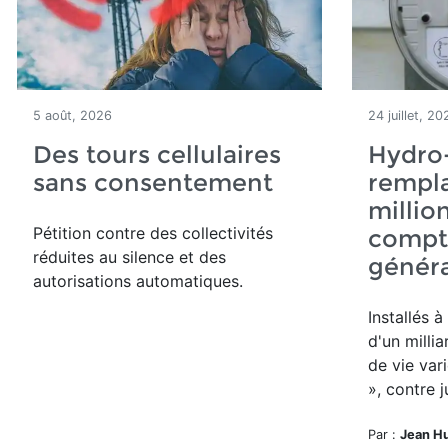
5 août, 2026
24 juillet, 20
Des tours cellulaires
Hydro
sans consentement
rempla
millio
Pétition contre des collectivités
compte
réduites au silence et des
généra
autorisations automatiques.
Installés 
d'un millia
de vie var
», contre j
Par :
Jean H