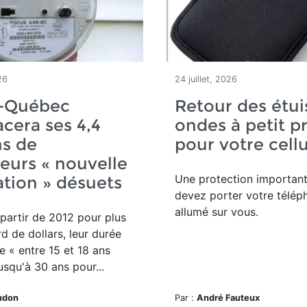
26
24 juillet, 2026
-Québec
Retour des étui
cera ses 4,4
ondes à petit pr
ns de
pour votre cellu
urs « nouvelle
Une protection important
tion » désuets
devez porter votre télép
allumé sur vous.
à partir de 2012 pour plus
rd de dollars, leur durée
ie « entre 15 et 18 ans
usqu'à 30 ans pour...
udon
Par :
André Fauteux