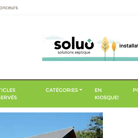
nier
onceurs
ICLES
CATÉGORIES
EN
P
SERVÉS
KIOSQUE!
Le Magazine de la Maison Sai