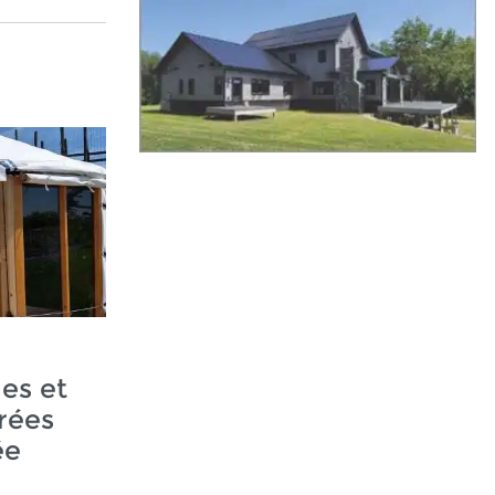
es et
rées
ée