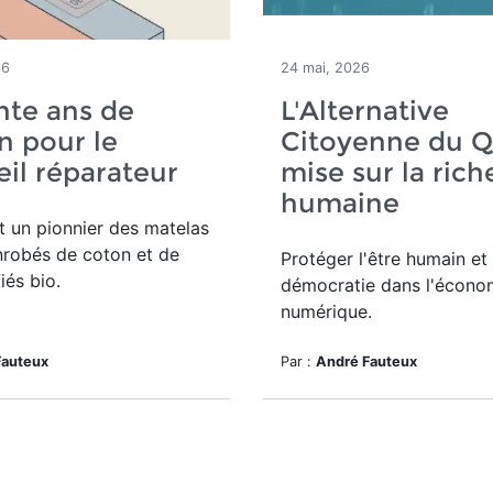
26
24 mai, 2026
nte ans de
L'Alternative
n pour le
Citoyenne du 
il réparateur
mise sur la rich
humaine
 un pionnier des matelas
nrobés de coton et de
Protéger l'être humain et 
fiés bio.
démocratie dans l'écono
numérique.
Fauteux
Par :
André Fauteux