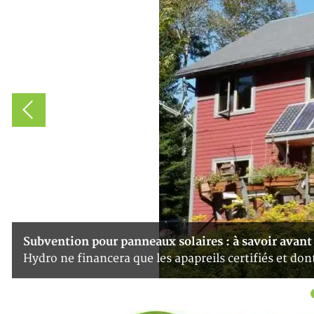
Subvention pour panneaux solaires : à savoir avant
Hydro ne financera que les apapreils certifiés et don