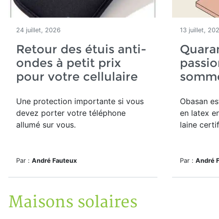
24 juillet, 2026
13 juillet, 20
Retour des étuis anti-
Quara
ondes à petit prix
passio
pour votre cellulaire
somme
Une protection importante si vous
Obasan est
devez porter votre téléphone
en latex e
allumé sur vous.
laine certi
Par :
André Fauteux
Par :
André 
Maisons solaires