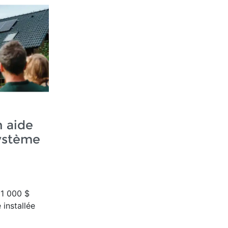
n aide
système
i
1 000 $
 installée