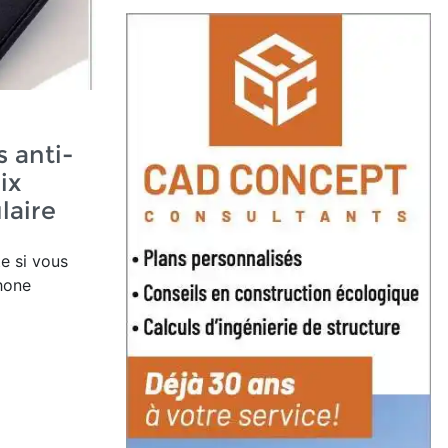
s anti-
ix
laire
e si vous
hone