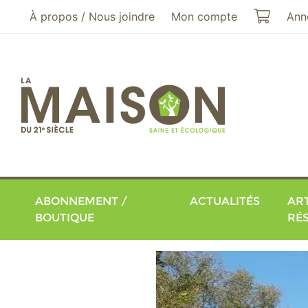
Aller au menu principal
Aller au contenu principal
Mon pa
À propos / Nous joindre
Mon compte
Ann
ABONNEMENT /
ACTUALITÉS
ART
BOUTIQUE
RÉ
La Maison du 21e siècle - 