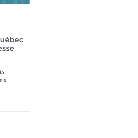
Québec
esse
la
mie