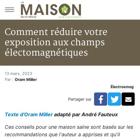
Aller au menu principal
Aller au contenu principal
Comment réduire votre
exposition aux champs
électomagnétiques
Comment réduire votre exposi
Accueil
13 mars, 2023
Par :
Oram Miller
Articles
Électrosmog
Électrosmog
Comment réduire votre exposition aux champs élect
Facebook
Twitte
Co
Partager sur
Texte d'Oram Miller
adapté par André Fauteux
Ces conseils pour une maison saine sont basés sur les
recommandations que l'auteur a apprises et qu'il