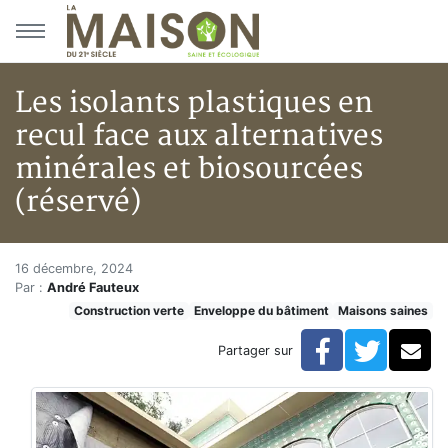
Aller au menu principal
Aller au contenu principal
Les isolants plastiques en
recul face aux alternatives
minérales et biosourcées
(réservé)
Les isolants plastiques en recu
Accueil
16 décembre, 2024
Par :
André Fauteux
Articles
Construction verte
Enveloppe du bâtiment
Maisons saines
Maisons saines
Hypersensibilités environnementales
Facebook
Twitte
Co
Partager sur
Les isolants plastiques en recul face aux alternatives