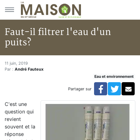
Aller au menu principal
Aller au contenu principal
Faut-il filtrer l'eau d'un
puits?
Faut-il filtrer l'eau d'un puits?
Accueil
11 juin, 2019
Par :
André Fauteux
Articles
Eau et environnement
Eau et environnement
Eau et environnement
Facebook
Twitte
Co
Partager sur
Faut-il filtrer l'eau d'un puits?
C'est une
question qui
revient
souvent et la
réponse