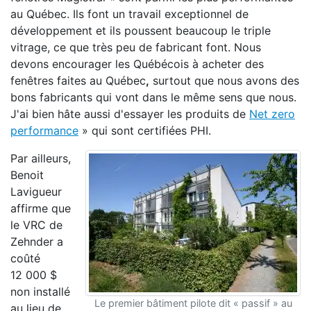
au Québec. Ils font un travail exceptionnel de
développement et ils poussent beaucoup le triple
vitrage, ce que très peu de fabricant font. Nous
devons encourager les Québécois à acheter des
fenêtres faites au Québec
,
surtout que nous avons des
bons fabricants qui vont dans le même sens que nous.
J'ai bien hâte aussi d'essayer les produits de
Net zero
performance
» qui sont certifiées PHI.
Par ailleurs,
Benoit
Lavigueur
affirme que
le VRC de
Zehnder a
coûté
12 000 $
non installé
Le premier bâtiment pilote dit « passif » au
au lieu de