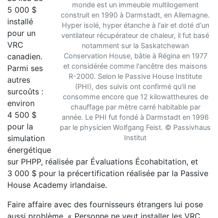
monde est un immeuble multilogement
5 000 $
construit en 1990 à Darmstadt, en Allemagne.
installé
Hyper isolé, hyper étanche à l'air et doté d'un
pour un
ventilateur récupérateur de chaleur, il fut basé
VRC
notamment sur la Saskatchewan
canadien.
Conservation House, bâtie à Régina en 1977
et considérée comme l'ancêtre des maisons
Parmi ses
R-2000. Selon le Passive House Institute
autres
(PHI), des suivis ont confirmé qu'il ne
surcoûts :
consomme encore que 12 kilowattheures de
environ
chauffage par mètre carré habitable par
4 500 $
année. Le PHI fut fondé à Darmstadt en 1996
pour la
par le physicien Wolfgang Feist. © Passivhaus
simulation
Institut
énergétique
sur PHPP, réalisée par Évaluations Écohabitation, et
3 000 $ pour la précertification réalisée par la Passive
House Academy irlandaise.
Faire affaire avec des fournisseurs étrangers lui pose
aussi problème. « Personne ne veut installer les VRC