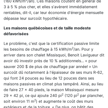
(160 kWh/m
/an). Ces maisons coûtent en général de
3 à 5 % plus cher, et elles s'avèrent immédiatement
rentables, dit-il, car leur économie d'énergie mensuelle
dépasse leur surcoût hypothécaire.
Les maisons québécoises et de taille modeste
défavorisées
Le problème, c'est que la certification passive limite
2
les besoins de chauffage à 15 kWh/m
/an. Pour y
arriver dans son chalet Missisquoi, Benoit Lavigueur dit
avoir dû investir près de 10 % additionnels... « pour
sauver 200 $ de plus de chauffage par année! » Un
surcoût dû notamment à l'épaisseur de ses murs R-62,
qui font 24 pouces au lieu de 12 pouces dans ses
maisons passives en climat plus tempéré. Ainsi, au lieu
de faire 27 x 40 pieds, la maison Missisquoi mesure
2
2
29 x 42 pi, ce qui ajoute 240 pi
(120 pi
par plancher,
2
soit environ 11 m
) et augmente le coût des murs
extérieurs et de la toiture. « De plus, on bâtit des