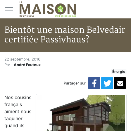
Aller au menu principal
Aller au contenu principal
Bientôt une maison Belvedair
certifiée Passivhaus?
Bientôt une maison Belvedair c
Accueil
22 septembre, 2016
Par :
André Fauteux
Articles
Énergie
Énergie
Chauffage
Facebook
Twitte
Co
Partager sur
Bientôt une maison Belvedair certifiée Passivhaus?
Nos cousins
français
aiment nous
taquiner
quand ils