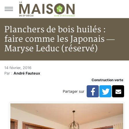
Aller au menu principal
Aller au contenu principal
Planchers de bois huilés :
faire comme les Japonais —
Maryse Leduc (réservé)
Planchers de bois huilés : fai
Accueil
14 février, 2016
Par :
André Fauteux
Articles
Construction verte
Construction verte
Enveloppe du bâtiment
Facebook
Twitte
Co
Partager sur
Planchers de bois huilés : faire comme les Japonais 