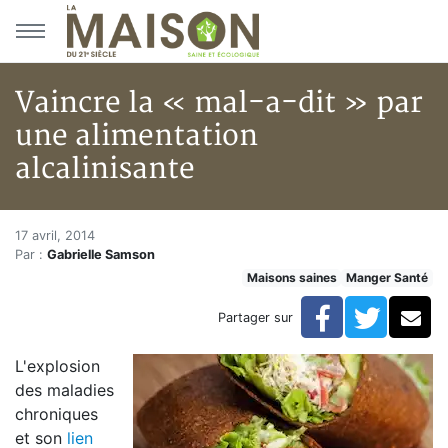
Aller au menu principal
Aller au contenu principal
Vaincre la « mal-a-dit » par
une alimentation
alcalinisante
Vaincre la « mal-a-dit » par u
Accueil
17 avril, 2014
Par :
Gabrielle Samson
Articles
Maisons saines
Manger Santé
Maisons saines
Hypersensibilités environnementales
Facebook
Twitte
Co
Partager sur
Vaincre la « mal-a-dit » par une alimentation alcalinis
L'explosion
des maladies
chroniques
et son
lien