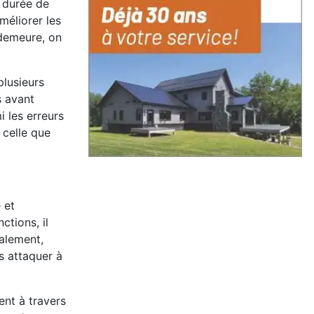
a durée de
méliorer les
 demeure, on
plusieurs
s avant
 les erreurs
 celle que
 et
ctions, il
éalement,
s attaquer à
ent à travers