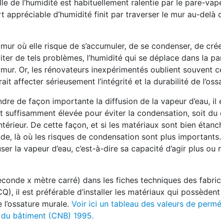
lle de l’humidité est habituellement ralentie par le pare-vap
t appréciable d’humidité finit par traverser le mur au-delà 
 mur où elle risque de s’accumuler, de se condenser, de crée
iter de tels problèmes, l’humidité qui se déplace dans la pa
u mur. Or, les rénovateurs inexpérimentés oublient souvent c
it affecter sérieusement l’intégrité et la durabilité de l’oss
re de façon importante la diffusion de la vapeur d’eau, il 
est suffisamment élevée pour éviter la condensation, soit du
térieur. De cette façon, et si les matériaux sont bien étanche
oide, là où les risques de condensation sont plus importants
er la vapeur d’eau, c’est-à-dire sa capacité d’agir plus ou
onde x mètre carré) dans les fiches techniques des fabri
, il est préférable d’installer les matériaux qui possèdent
 l’ossature murale.
Voir ici un tableau des valeurs de permé
l du bâtiment (CNB) 1995.