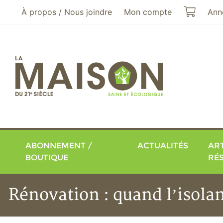
Aller au menu principal
Aller au contenu principal
Mon pa
À propos / Nous joindre
Mon compte
Ann
ABONNEMENT /
ACTUALITÉS
ART
BOUTIQUE
RÉ
Rénovation : quand l’isolan