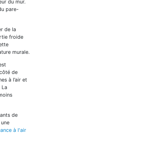
eur du mur.
du pare-
r de la
rtie froide
ette
ature murale.
est
 côté de
s à l’air et
. La
 moins
cants de
 une
ance à l'air