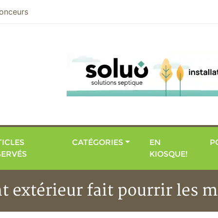
nier
onceurs
ICLES
CATÉGORIES
EN
P
SERVÉS
KIOSQUE!
t extérieur fait pourrir les 