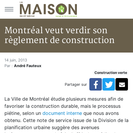
Aller au menu principal
Aller au contenu principal
Montréal veut verdir son
règlement de construction
Montréal veut verdir son règl
Accueil
14 juin, 2013
Par :
André Fauteux
Articles
Construction verte
Construction verte
Enveloppe du bâtiment
Facebook
Twitte
Co
Partager sur
Montréal veut verdir son règlement de construction
La Ville de Montréal étudie plusieurs mesures afin de
favoriser la construction durable, mais le processus
piétine, selon un
document interne
que nous avons
obtenu. Cette note de service issue de la Division de la
planification urbaine suggère des avenues