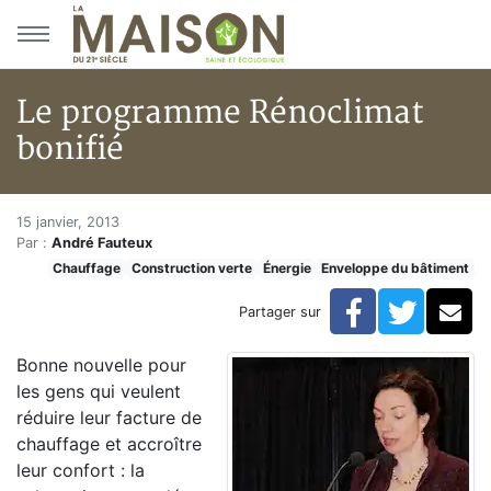
Aller au menu principal
Aller au contenu principal
Le programme Rénoclimat
bonifié
Le programme Rénoclimat boni
Accueil
15 janvier, 2013
Par :
André Fauteux
Articles
Chauffage
Construction verte
Énergie
Enveloppe du bâtiment
Construction verte
Enveloppe du bâtiment
Facebook
Twitte
Co
Partager sur
Le programme Rénoclimat bonifié
Bonne nouvelle pour
les gens qui veulent
réduire leur facture de
chauffage et accroître
leur confort : la