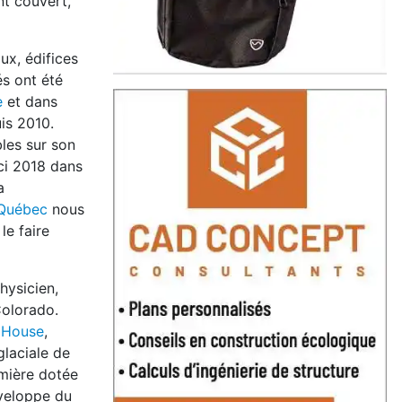
nt couvert,
ux, édifices
s ont été
e
et dans
is 2010.
les sur son
ici 2018 dans
a
 Québec
nous
le faire
hysicien,
Colorado.
 House
,
glaciale de
emière dotée
nveloppe du