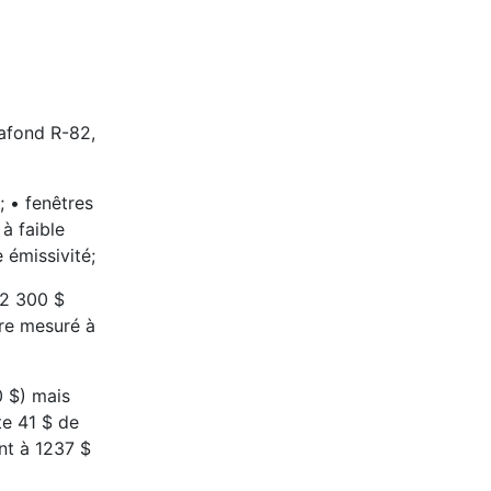
lafond R-82,
 • fenêtres
à faible
 émissivité;
 2 300 $
ure mesuré à
0 $) mais
te 41 $ de
nt à 1237 $