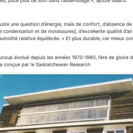
es, juste plus de soin dans l’assemblage », ajoute Isaacs.
uste une question d’énergie, mais de confort, d’absence de 
 condensation et de moisissures], d’excellente qualité d’air 
midité relative équilibrée. » Et plus durable, car mieux con
oup évolué depuis les années 1970-1980, l’ère de gloire du
ina conçue par le Saskatchewan Research