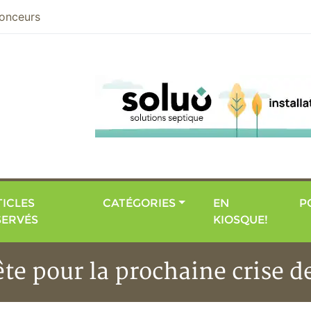
nier
onceurs
ICLES
CATÉGORIES
EN
P
SERVÉS
KIOSQUE!
te pour la prochaine crise d