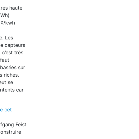
tres haute
(kWh)
1 ¢/kwh
e. Les
de capteurs
c’est très
faut
basées sur
s riches.
eut se
ntents car
re cet
fgang Feist
onstruire