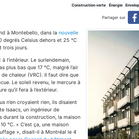
te pour la prochaine crise d
Construction verte
Énergie
Envelo
Partager sur
end à Montebello, dans la
nouvelle
de verglas
it 0 degrés Celsius dehors et 25 °C
 trois jours.
 à l’intérieur. Le surlendemain,
s plus bas que 17 °C, malgré l’air
 de chaleur (VRC). Il faut dire que
vacue. Le soleil revenu, le mercure à
e qu’il fera à l’extérieur.
 n’en croyaient rien, ils disaient
te Isaacs, un ingénieur de
 durant la construction, la maison
 10 °C. « C’est ça, une maison
ffage », disait-il à Montréal le 4