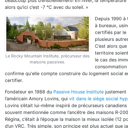
beaucoup plus d’ensoleillement! En hiver, la température
alors qu’ici c’est -7 °C avec du soleil. »
Depuis 1990 à 
à bureaux, usi
certifiés par l
plusieurs autr
C’est alors qu
territoire soie
Le Rocky Mountain Institute, précurseur des
le cas des imme
maisons passives.
consommation 
confirme qu'elle compte construire du logement social en
certifier.
Fondateur en 1988 du
Passive House Institute
justement é
l’américain Amory Lovins, qui
vit dans le siège social hy
Lovins s’était lui-même inspiré de précurseurs canadie
souvent mentionnée comme l’ancêtre des maisons R-2000 e
Régina, c’était à l’époque la maison la mieux isolée (12 
d’un VRC. Très simple, son principe est plus actuel que j