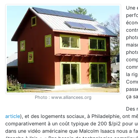
Une e
perfo
écono
contr
phot
mais
photo
compl
comm
la ri
Comme
pass
ça sa
Photo : www.alliancees.org
Des 
article
), et des logements sociaux, à Philadelphie, ont m
comparativement à un coût typique de 200 $/pi2 pour une
dans une vidéo américaine que Malcolm Isaacs nous a fait