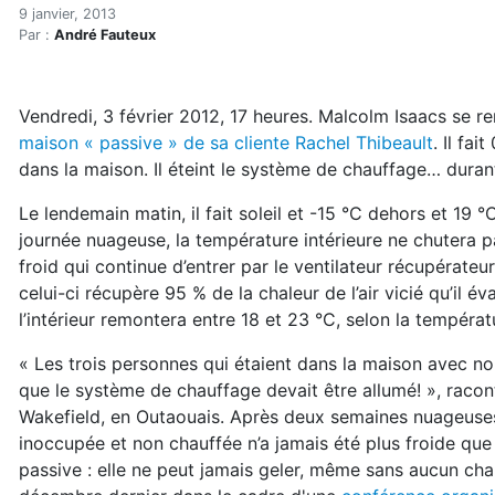
La maison « passive »: prê
Accueil
9 janvier, 2013
Par :
André Fauteux
Articles
Construction verte
Enveloppe du bâtiment
Vendredi, 3 février 2012, 17 heures. Malcolm Isaacs se r
La maison « passive »: prête pour la prochaine crise 
maison « passive » de sa cliente Rachel Thibeault
. Il fa
dans la maison. Il éteint le système de chauffage… durant
Le lendemain matin, il fait soleil et -15 °C dehors et 19 °C
journée nuageuse, la température intérieure ne chutera pa
froid qui continue d’entrer par le ventilateur récupérateur
celui-ci récupère 95 % de la chaleur de l’air vicié qu’il é
l’intérieur remontera entre 18 et 23 °C, selon la températur
« Les trois personnes qui étaient dans la maison avec nous
que le système de chauffage devait être allumé! », racon
Wakefield, en Outaouais. Après deux semaines nuageuses
inoccupée et non chauffée n’a jamais été plus froide que
passive : elle ne peut jamais geler, même sans aucun chau