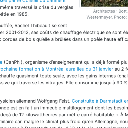
sée par le Conseil du bâtiment
-même traversé la crise du verglas
Architectes : Bott,
âtie en 1985.
Westermeyer. Photo: 
hauffée, Rachel Thibeault se sent
hiver 2001-2012, ses coûts de chauffage électrique se sont é
 cordes de bois qu’elle a brûlées dans un poêle haute effic
te
(CanPhi), organisme d’enseignement qui a déjà formé pl
rochaine formation à Montréal aura lieu du 31 janvier
au 2 f
chauffe quasiment toute seule, avec les gains internes (ch
passive qui traverse les vitrages. Elle consomme jusqu'à 90 
hysicien allemand Wolfgang Feist.
Construite à Darmstadt e
de est en fait un immeuble multilogement dont les besoin
 deçà de 12 kilowattheures par mètre carré habitable. « À M
ilaire car, malgré le climat plus froid qu’en Allemagne, no