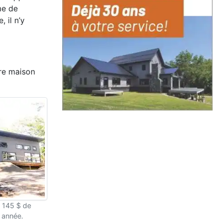
me de
 il n’y
ère maison
 145 $ de
 année.