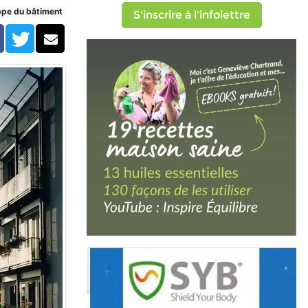
e verglas
ppe du bâtiment
S'inscrire à l'infolettre
Facebook
Twitter
Courriel