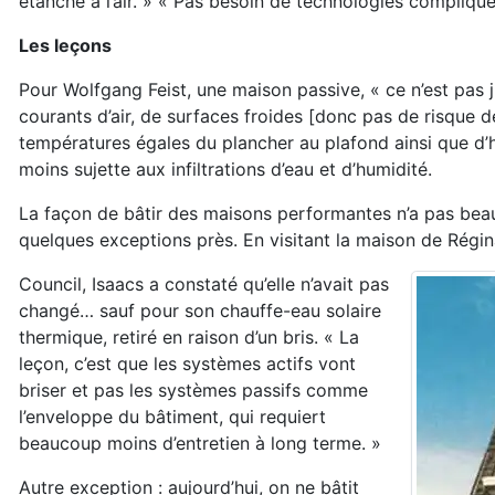
étanche à l’air. » « Pas besoin de technologies compliqué
Les leçons
Pour Wolfgang Feist, une maison passive, « ce n’est pas j
courants d’air, de surfaces froides [donc pas de risque de
températures égales du plancher au plafond ainsi que d’hu
moins sujette aux infiltrations d’eau et d’humidité.
La façon de bâtir des maisons performantes n’a pas beauc
quelques exceptions près. En visitant la maison de Rég
Council, Isaacs a constaté qu’elle n’avait pas
changé… sauf pour son chauffe-eau solaire
thermique, retiré en raison d’un bris. « La
leçon, c’est que les systèmes actifs vont
briser et pas les systèmes passifs comme
l’enveloppe du bâtiment, qui requiert
beaucoup moins d’entretien à long terme. »
Autre exception : aujourd’hui, on ne bâtit