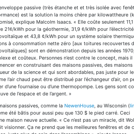
nveloppe passive (très étanche et et très isolée avec fenê
rmance) est la solution la moins chère par kilowattheure 
misé, explique Malcolm Isaacs. « Elle coûte seulement 11,
e 21¢/kWh pour la géothermie, 31,9 ¢/kWh pour l’électricité
ovoltaïque et 43,8 ¢/kWh pour un système solaire thermiqu
ons à consommation nette zéro [aux toitures recouvertes 
voltaïques] sont en démonstration depuis les années 1970, 
exe et coûteux. Personnes n’est contre le concept, mais il 
encer en construisant des maisons passives, des maisons 
gueur de la science et qui sont abordables, pas juste pour le
 l’air chaud peut être distribué par l’échangeur d’air, on p
er d’une fournaise ou d’une thermopompe. Les gens sont co
uve de l’espace et de l’argent. »
maisons passives, comme la
NewenHouse
, au Wisconsin (
li
ême été bâtis pour aussi peu que 130 $ le pied carré. Ceci
 maison neuve actuelle. « Ce n’est pas un miracle, dit Wol
 visionner. Ça ne prend que les meilleures fenêtres et de c