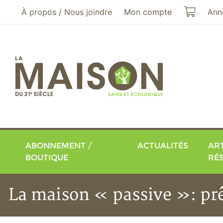
Aller au menu principal
Aller au contenu principal
Mon pa
À propos / Nous joindre
Mon compte
Ann
ABONNEMENT /
ACTUALITÉS
ART
BOUTIQUE
RÉ
La maison « passive »: prê