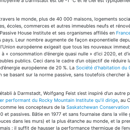
 moyenne à Darmstadt est de -1 °C et le ciel est typiqueme
travers le monde, plus de 40 000 maisons, logements socia
nes, écoles, commerces et autres immeubles neufs et rénové
e Passive House Institute et ses organismes affiliés en
Franc
es pays. Leur nombre augmente de façon exponentielle depu
e l’Union européenne exigeait que tous les nouveaux immeub
nt à « consommation d’énergie quasi nulle » d’ici 2020, et d’
ubles publics. Ceci dans le cadre d’un objectif de réduire l
d’énergie européenne de 20 %. La
Société d'habitation du
 se basant sur la norme passive, sans toutefois chercher à 
tabli à Darmstadt, Wolfgang Feist s’est inspiré d’un autre p
per performant du Rocky Mountain Institute qu'il dirige
, au 
ns comme les concepteurs de la
Saskatchewan Conservation
t passives. Bâtie en 1977 et sans fournaise dans la ville 
pouces dans les murs) et la plus étanche au monde, et la pr
amais : il suffit de hausser la performance thermique de l’e