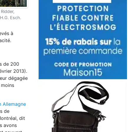
 Ridder,
H.G. Esch.
levés à
acité.
us de 200
évrier 2013).
aleur dégagée
% moins
n Allemagne
s de
ontréal, dit
us avons