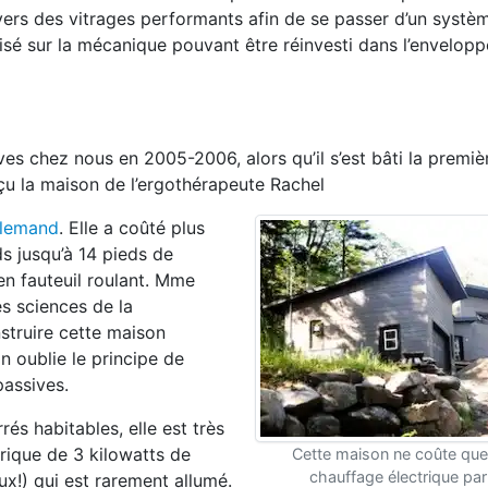
avers des vitrages performants afin de se passer d’un systè
é sur la mécanique pouvant être réinvesti dans l’enveloppe,
es chez nous en 2005-2006, alors qu’il s’est bâti la premi
çu la maison de l’ergothérapeute Rachel
allemand
. Elle a coûté plus
ds jusqu’à 14 pieds de
en fauteuil roulant. Mme
s sciences de la
nstruire cette maison
n oublie le principe de
passives.
s habitables, elle est très
rique de 3 kilowatts de
Cette maison ne coûte que
chauffage électrique par
x!) qui est rarement allumé.