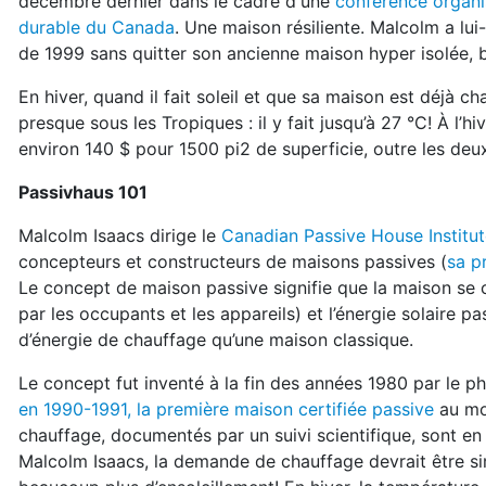
décembre dernier dans le cadre d'une
conférence organi
durable du Canada
. Une maison résiliente. Malcolm a lui
de 1999 sans quitter son ancienne maison hyper isolée, b
En hiver, quand il fait soleil et que sa maison est déjà c
presque sous les Tropiques : il y fait jusqu’à 27 °C! À l’
environ 140 $ pour 1500 pi2 de superficie, outre les deux
Passivhaus 101
Malcolm Isaacs dirige le
Canadian Passive House Institu
concepteurs et constructeurs de maisons passives (
sa p
Le concept de maison passive signifie que la maison se 
par les occupants et les appareils) et l’énergie solaire 
d’énergie de chauffage qu’une maison classique.
Le concept fut inventé à la fin des années 1980 par le p
en 1990-1991, la première maison certifiée passive
au mon
chauffage, documentés par un suivi scientifique, sont en
Malcolm Isaacs, la demande de chauffage devrait être sim