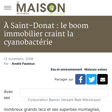
Aller au menu principal
Aller au contenu principal
À Saint-Donat : le boom
immobilier craint la
cyanobactérie
À Saint-Donat : le boom immobi
Accueil
12 novembre, 2008
Par :
André Fauteux
Articles
Eau et environnement
Maisons saines
Maisons saines
Hypersensibilités environnementales
Facebook
Twitte
Co
Partager sur
À Saint-Donat : le boom immobilier craint la cyanobac
Avec
ses
Corporation Bassin Versant Baie Missisquoi
nombreux grands lacs et ses superbes montagnes,