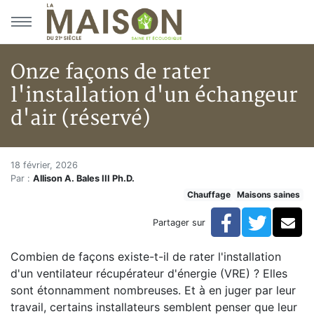
Aller au menu principal
Aller au contenu principal
Onze façons de rater
l'installation d'un échangeur
d'air (réservé)
Onze façons de rater l'installa
Accueil
18 février, 2026
Par :
Allison A. Bales III Ph.D.
Articles
Chauffage
Maisons saines
Maisons saines
Hypersensibilités environnementales
Facebook
Twitte
Co
Partager sur
Onze façons de rater l'installation d'un échangeur d'ai
Combien de façons existe-t-il de rater l'installation
d'un ventilateur récupérateur d'énergie (VRE) ? Elles
sont étonnamment nombreuses. Et à en juger par leur
travail, certains installateurs semblent penser que leur