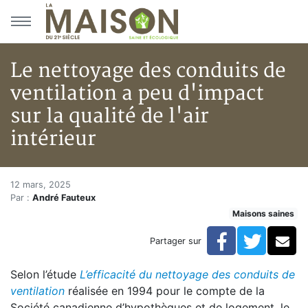
Aller au menu principal
Aller au contenu principal
Le nettoyage des conduits de
ventilation a peu d'impact
sur la qualité de l'air
intérieur
Le nettoyage des conduits de ve
Accueil
12 mars, 2025
Par :
André Fauteux
Articles
Maisons saines
Maisons saines
Hypersensibilités environnementales
Facebook
Twitte
Co
Partager sur
Le nettoyage des conduits de ventilation a peu d'impact
Selon l’étude
L’efficacité du nettoyage des conduits de
ventilation
réalisée en 1994 pour le compte de la
Société canadienne d’hypothèques et de logement, le