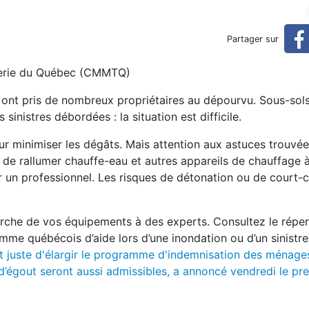
révenir que guérir!
Partager sur
uterie du Québec (CMMTQ)
i ont pris de nombreux propriétaires au dépourvu. Sous-sol
 sinistres débordées : la situation est difficile.
our minimiser les dégâts. Mais attention aux astuces trouvée
de rallumer chauffe-eau et autres appareils de chauffage à 
par un professionnel. Les risques de détonation ou de court-c
marche de vos équipements à des experts. Consultez le répe
amme québécois d’aide lors d’une inondation ou d’un sinistre
t juste d'élargir le programme d'indemnisation des ménage
d’égout seront aussi admissibles, a annoncé vendredi le pr