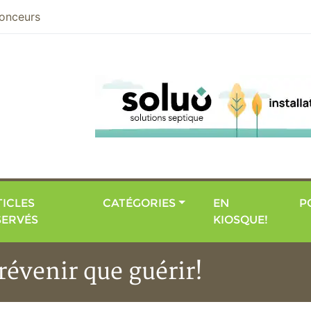
nier
onceurs
ICLES
CATÉGORIES
EN
P
SERVÉS
KIOSQUE!
révenir que guérir!