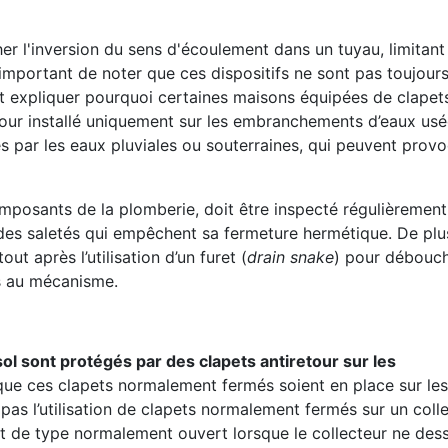
r l'inversion du sens d'écoulement dans un tuyau, limitant 
 important de noter que ces dispositifs ne sont pas toujour
t expliquer pourquoi certaines maisons équipées de clapets
our installé uniquement sur les embranchements d’eaux usé
s par les eaux pluviales ou souterraines, qui peuvent prov
omposants de la plomberie, doit être inspecté régulièremen
es saletés qui empêchent sa fermeture hermétique. De plus
t après l’utilisation d’un furet (
drain snake
) pour débouch
ts au mécanisme.
ol sont protégés par des clapets antiretour sur les
e que ces clapets normalement fermés soient en place sur les
s l’utilisation de clapets normalement fermés sur un coll
apet de type normalement ouvert lorsque le collecteur ne des