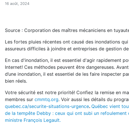
Inondations : mieux vaut p
Accueil
16 août, 2024
Articles
Maisons saines
Hypersensibilités environnementales
Source : Corporation des maîtres mécaniciens en tuya
Inondations : mieux vaut prévenir que guérir!
Les fortes pluies récentes ont causé des inondations qu
assureurs difficiles à joindre et entreprises de gestion des
En cas d'inondation, il est essentiel d'agir rapidement p
Internet! Ces méthodes peuvent être dangereuses. Avant 
d’une inondation, il est essentiel de les faire inspecter 
bien réels.
Votre sécurité est notre priorité! Confiez la remise en 
membres sur
cmmtq.org
. Voir aussi les détails du progr
quebec.ca/securite-situations-urgence
.
Québec vient tou
de la tempête Debby : ceux qui ont subi un refoulement 
ministre François Legault.