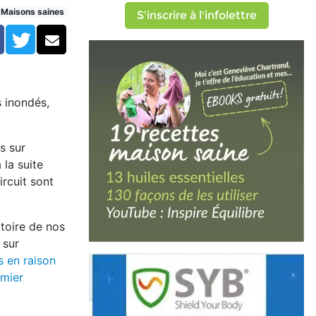
Maisons saines
S'inscrire à l'infolettre
Facebook
Twitter
Courriel
s inondés,
s sur
la suite
ircuit sont
rtoire de nos
 sur
s en raison
emier