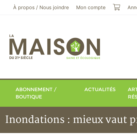
Aller au menu principal
Aller au contenu principal
Mon pa
À propos / Nous joindre
Mon compte
Ann
ABONNEMENT /
ACTUALITÉS
ART
BOUTIQUE
RÉ
Inondations : mieux vaut p