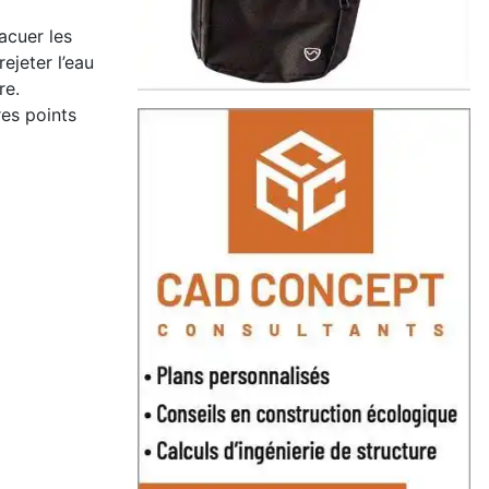
acuer les
ejeter l’eau
re.
res points