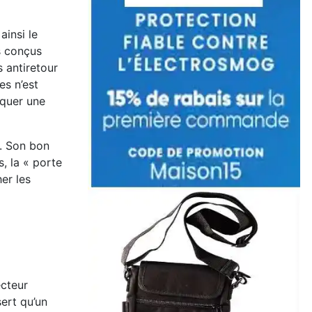
ainsi le
s conçus
 antiretour
es n’est
oquer une
t. Son bon
, la « porte
er les
ecteur
sert qu’un