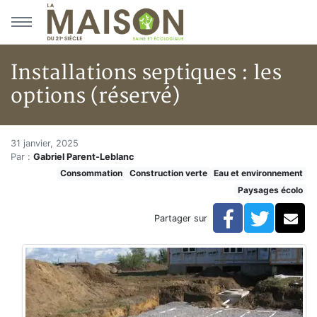
Aller au menu principal
Aller au contenu principal
Installations septiques : les
options (réservé)
Installations septiques : les op
Accueil
31 janvier, 2025
Par :
Gabriel Parent-Leblanc
Articles
Consommation
Construction verte
Eau et environnement
Construction verte
Paysages écolo
Enveloppe du bâtiment
Installations septiques : les options (réservé)
Facebook
Twitte
Co
Partager sur