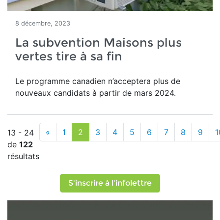
8 décembre, 2023
La subvention Maisons plus
vertes tire à sa fin
Le programme canadien n’acceptera plus de
nouveaux candidats à partir de mars 2024.
«
1
2
3
4
5
6
7
8
9
1
13 - 24
de
122
résultats
S'inscrire à l'infolettre