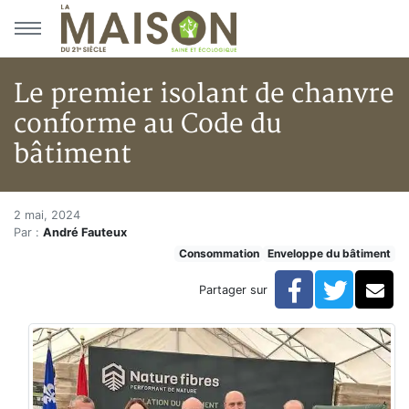
Aller au menu principal
Aller au contenu principal
Le premier isolant de chanvre
conforme au Code du
bâtiment
Le premier isolant de chanvre
Accueil
2 mai, 2024
Par :
André Fauteux
Articles
Consommation
Enveloppe du bâtiment
Consommation
Le premier isolant de chanvre conforme au Code du 
Facebook
Twitte
Co
Partager sur