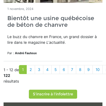
1 novembre, 2024
Bientôt une usine québécoise
de béton de chanvre
Le buzz du chanvre en France, un grand dossier à
lire dans le magazine
L'actualité
.
Par :
André Fauteux
1
2
3
4
5
6
7
8
9
10
1 - 12 de
122
résultats
S'inscrire à l'infolettre