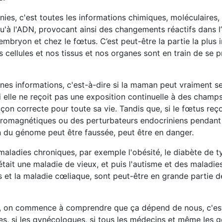
es, c'est toutes les informations chimiques, moléculaires,
qu'à l'ADN, provocant ainsi des changements réactifs dans 
embryon et chez le fœtus. C’est peut-être la partie la plus
 cellules et nos tissus et nos organes sont en train de se
s informations, c'est-à-dire si la maman peut vraiment se
si elle ne reçoit pas une exposition continuelle à des champ
on correcte pour toute sa vie. Tandis que, si le fœtus reço
tromagnétiques ou des perturbateurs endocriniens pendant
 du génome peut être faussée, peut être en danger.
maladies chroniques, par exemple l'obésité, le diabète de t
était une maladie de vieux, et puis l'autisme et des malad
es et la maladie cœliaque, sont peut-être en grande partie 
ue, on commence à comprendre que ça dépend de nous, c'es
tres, si les gynécologues, si tous les médecins et même les 