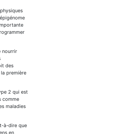
 physiques
l’épigénome
 importante
 programmer
 nourrir
s
it des
 la première
ype 2 qui est
ies comme
des maladies
t-à-dire que
gens en