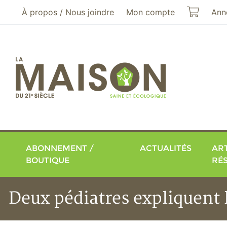
Aller au menu principal
Aller au contenu principal
Mon pa
À propos / Nous joindre
Mon compte
Ann
ABONNEMENT /
ACTUALITÉS
ART
BOUTIQUE
RÉ
Deux pédiatres expliquent l