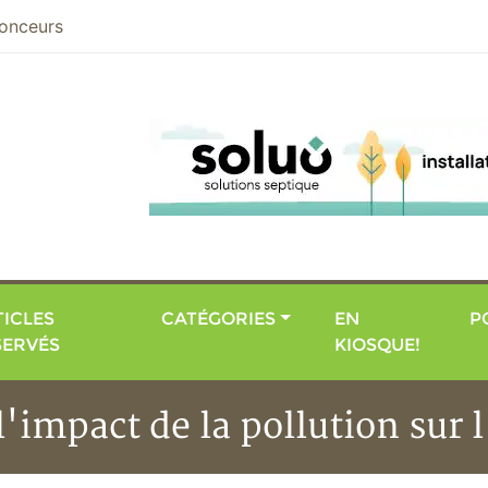
nier
onceurs
ICLES
CATÉGORIES
EN
P
SERVÉS
KIOSQUE!
'impact de la pollution sur l