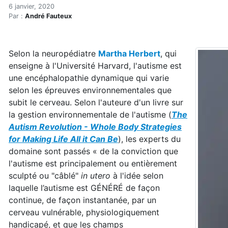
Deux pédiatres expliquent l
Accueil
6 janvier, 2020
Par :
André Fauteux
Articles
Hypersensibilités environnementales
Deux pédiatres expliquent l'impact de la pollution sur
Selon la neuropédiatre
Martha Herbert
, qui
enseigne à l'Université Harvard, l'autisme est
une encéphalopathie dynamique qui varie
selon les épreuves environnementales que
subit le cerveau. Selon l'auteure d'un livre sur
la gestion environnementale de l'autisme (
The
Autism Revolution - Whole Body Strategies
for Making Life All it Can Be
), les experts du
domaine sont passés « de la conviction que
l'autisme est principalement ou entièrement
sculpté ou "câblé"
in utero
à l'idée selon
laquelle l’autisme est GÉNÉRÉ de façon
continue, de façon instantanée, par un
cerveau vulnérable, physiologiquement
handicapé, et que les champs