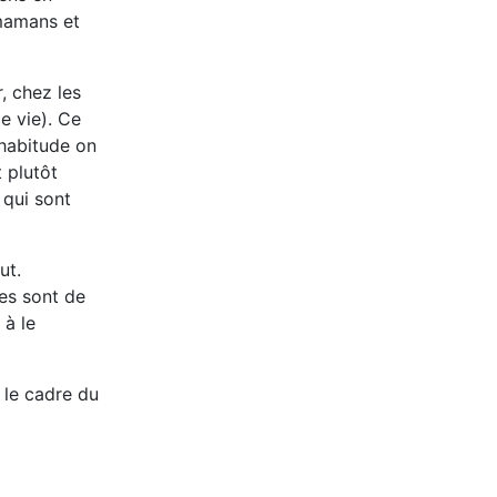
 mamans et
, chez les
e vie). Ce
'habitude on
 plutôt
 qui sont
ut.
res sont de
 à le
s le cadre du