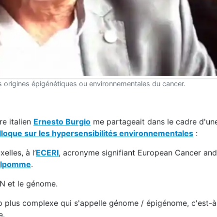
s origines épigénétiques ou environnementales du cancer.
e italien
Ernesto Burgio
me partageait dans le cadre d'un
lloque sur les hypersensibilités environnementales
:
elles, à l’
ECERI
, acronyme signifiant European Cancer and
elpomme
.
DN et le génome.
 plus complexe qui s'appelle génome / épigénome, c'est-à
e.