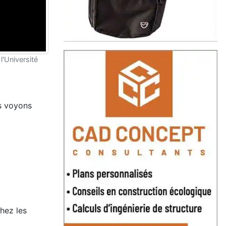
'Université
us voyons
chez les