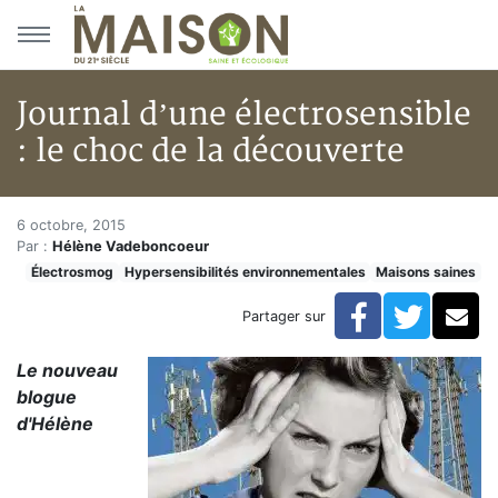
Aller au menu principal
Aller au contenu principal
Journal d’une électrosensible
: le choc de la découverte
Journal d’une électrosensible :
Accueil
6 octobre, 2015
Par :
Hélène Vadeboncoeur
Articles
Électrosmog
Hypersensibilités environnementales
Maisons saines
Maisons saines
Hypersensibilités environnementales
Facebook
Twitte
Co
Partager sur
Journal d’une électrosensible : le choc de la découver
Le nouveau
blogue
d'Hélène