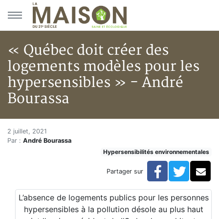
Aller au menu principal
Aller au contenu principal
« Québec doit créer des
logements modèles pour les
hypersensibles » - André
Bourassa
« Québec doit créer des logem
Accueil
2 juillet, 2021
Par :
André Bourassa
Articles
Hypersensibilités environnementales
Hypersensibilités environnementales
« Québec doit créer des logements modèles pour les 
Facebook
Twitte
Co
Partager sur
L’absence de logements publics pour les personnes
hypersensibles à la pollution désole au plus haut