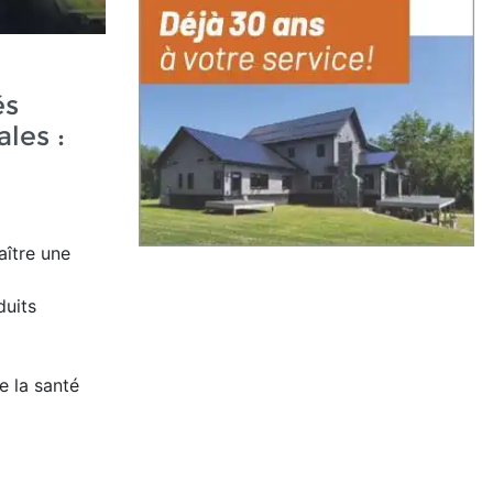
és
les :
ître une
duits
e la santé