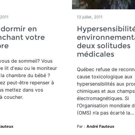
 2011
13 juillet, 2011
 dormir en
Hypersensibilit
nchant votre
environnementa
re
deux solitudes
médicales
ous de sommeil? Vous
e lit d'eau ou le moniteur
Québec refuse de reconna
e la chambre du bébé ?
cause toxicologique aux
ez peut-être repenser à
hypersensibilités aux pro
us mettez dans vos
chimiques et aux champs
à coucher.
électromagnétiques. Si
l’Organisation mondiale d
(OMS) n’a pas écarté la...
Fauteux
Par :
André Fauteux