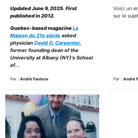
Updated June 9, 2025. First
Voici un e
published in 2012.
sur le suje
Quebec-based magazine
La
Maison du 21e siecle
asked
physician
D
avid O. Carpenter
,
former founding dean of the
University at Albany (NY)'s School
of...
Par :
André Fauteux
Par :
André 