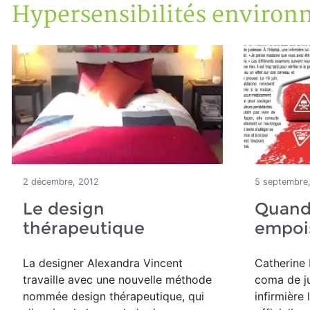
Hypersensibilités environ
Accueil
Articles
Maisons saines
Hypersensibilités environnementales
2 décembre, 2012
5 septembre
Le design
Quand 
thérapeutique
empoi
La designer Alexandra Vincent
Catherine
travaille avec une nouvelle méthode
coma de ju
nommée design thérapeutique, qui
infirmière 