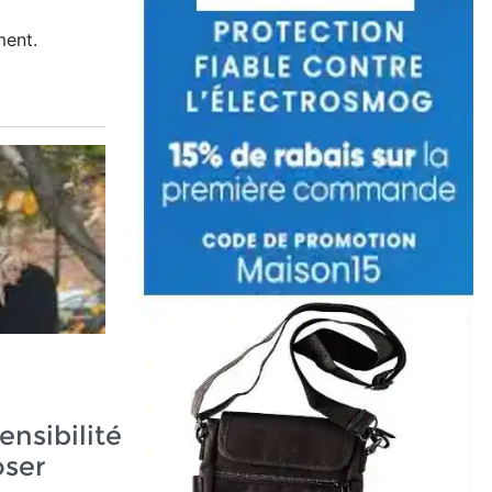
ment.
ensibilité
oser