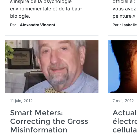
s'inspire de la psychologie
officielle
environnementale et de la bau-
vous avez 
biologie.
peinture.»
Par :
Alexandra Vincent
Par :
Isabell
11 juin, 2012
7 mai, 2012
Smart Meters:
Actual
Correcting the Gross
élect
Misinformation
cellul