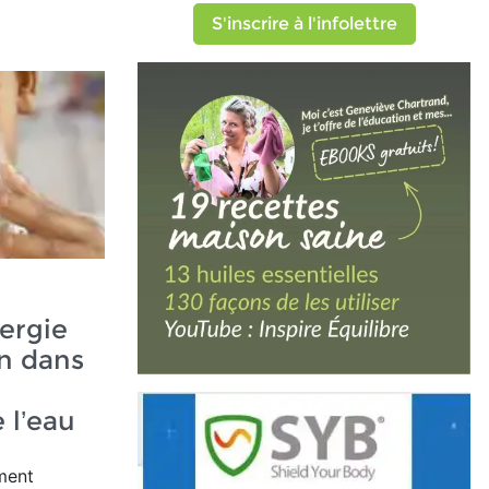
S'inscrire à l'infolettre
nergie
on dans
 l’eau
ment