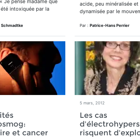
 : « Je pense madame que
acide, peu minéralisée et
été intoxiquée par la
dynamisée par le mouve
e Schmadtke
Par :
Patrice-Hans Perrier
5 mars, 2012
ités
Les cas
rosmog:
d'électrohypers
aire et cancer
risquent d'expl