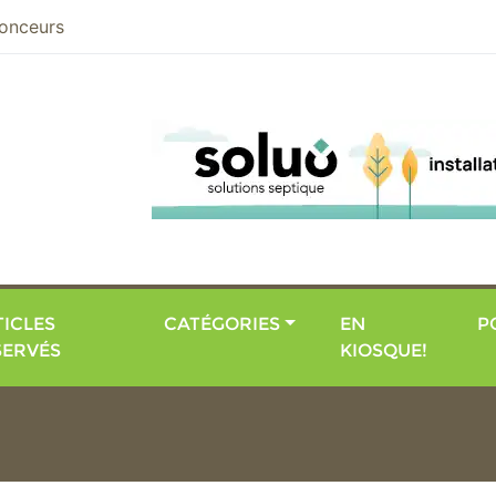
nier
onceurs
ICLES
CATÉGORIES
EN
P
SERVÉS
KIOSQUE!