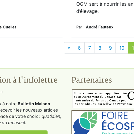
OGM sert à nourrir les a
d’élevage.
e Ouellet
Par :
André Fauteux
«
6
7
8
9
10
1
ion à l'infolettre
Partenaires
 !
s à notre
Bulletin Maison
recevoir les nouveaux articles
ence de votre choix :
quotidien,
 ou mensuel
.