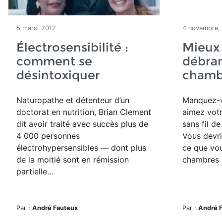
5 mars, 2012
4 novembre,
Électrosensibilité :
Mieux
comment se
débra
désintoxiquer
chamb
Naturopathe et détenteur d’un
Manquez-v
doctorat en nutrition, Brian Clement
aimez votr
dit avoir traité avec succès plus de
sans fil d
4 000 personnes
Vous devri
électrohypersensibles — dont plus
ce que vo
de la moitié sont en rémission
chambres 
partielle...
Par :
André Fauteux
Par :
André 