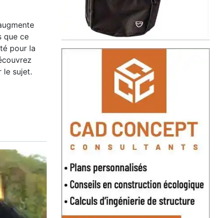
é augmente
s que ce
é pour la
Découvrez
 le sujet.