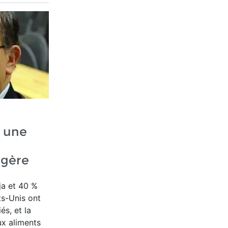
 une
ngère
ja et 40 %
ts-Unis ont
s, et la
ux aliments