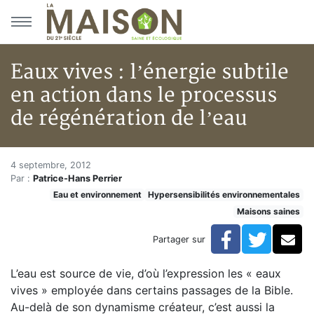
Aller au menu principal
Aller au contenu principal
Eaux vives : l’énergie subtile
en action dans le processus
de régénération de l’eau
Eaux vives : l’énergie subtile 
Accueil
4 septembre, 2012
Par :
Patrice-Hans Perrier
Articles
Eau et environnement
Hypersensibilités environnementales
Maisons saines
Maisons saines
Hypersensibilités environnementales
Eaux vives : l’énergie subtile en action dans le proces
Facebook
Twitte
Co
Partager sur
L’eau est source de vie, d’où l’expression les « eaux
vives » employée dans certains passages de la Bible.
Au-delà de son dynamisme créateur, c’est aussi la