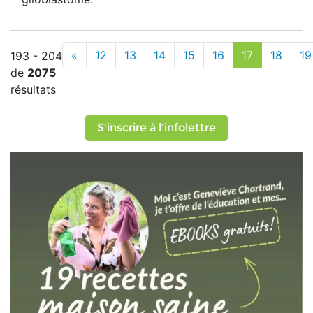
«
12
13
14
15
16
17
18
19
193 - 204
de
2075
résultats
S'inscrire à l'infolettre