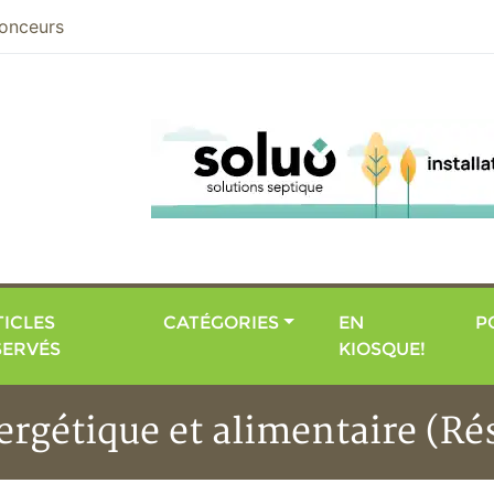
nier
onceurs
ICLES
CATÉGORIES
EN
P
SERVÉS
KIOSQUE!
rgétique et alimentaire (Ré