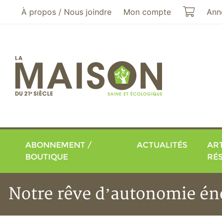
Aller au menu principal
Aller au contenu principal
Mon pa
À propos / Nous joindre
Mon compte
Ann
ABONNEMENT /
ACTUALITÉS
ART
BOUTIQUE
RÉ
Notre rêve d’autonomie éne