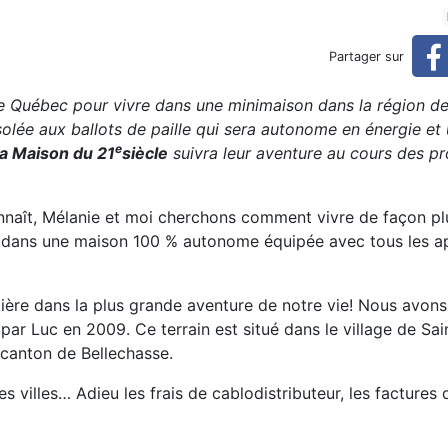
rgétique et alimentaire (Ré
Partager sur
éservé)
 de Québec pour vivre dans une minimaison dans la région d
isolée aux ballots de paille qui sera autonome en énergie e
e
a Maison du 21
siècle
suivra leur aventure au cours des p
ît, Mélanie et moi cherchons comment vivre de façon pl
ur dans une maison 100 % autonome équipée avec tous les a
ère dans la plus grande aventure de notre vie! Nous avons 
e par Luc en 2009. Ce terrain est situé dans le village de Sa
e canton de Bellechasse.
villes… Adieu les frais de cablodistributeur, les factures d’