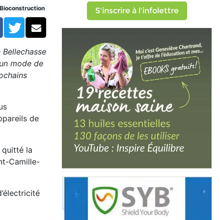
servé)
Bioconstruction
S'inscrire à l'infolettre
Facebook
Twitter
Courriel
e Bellechasse
t un mode de
rochains
us
ppareils de
quitté la
int-Camille-
électricité