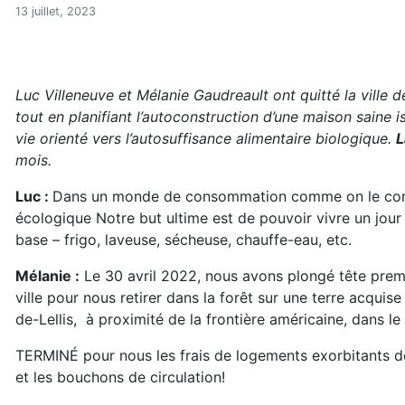
Notre rêve d’autonomie éne
Accueil
13 juillet, 2023
Articles
Bioconstruction
Notre rêve d’autonomie énergétique et alimentaire (R
Luc Villeneuve et Mélanie Gaudreault ont quitté la ville
tout en planifiant l’autoconstruction d’une maison saine 
vie orienté vers l’autosuffisance alimentaire biologique.
L
mois.
Luc :
Dans un monde de consommation comme on le conna
écologique Notre but ultime est de pouvoir vivre un jo
base – frigo, laveuse, sécheuse, chauffe-eau, etc.
Mélanie :
Le 30 avril 2022, nous avons plongé tête premi
ville pour nous retirer dans la forêt sur une terre acquis
de-Lellis, à proximité de la frontière américaine, dans l
TERMINÉ pour nous les frais de logements exorbitants des 
et les bouchons de circulation!