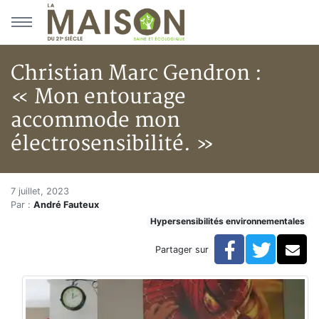
Aller au menu principal
Aller au contenu principal
Christian Marc Gendron :
« Mon entourage
accommode mon
électrosensibilité. »
Christian Marc Gendron : « M
Accueil
7 juillet, 2023
Par :
André Fauteux
Articles
Hypersensibilités environnementales
Actualités
Christian Marc Gendron : « Mon entourage accommode
Facebook
Twitte
Co
Partager sur