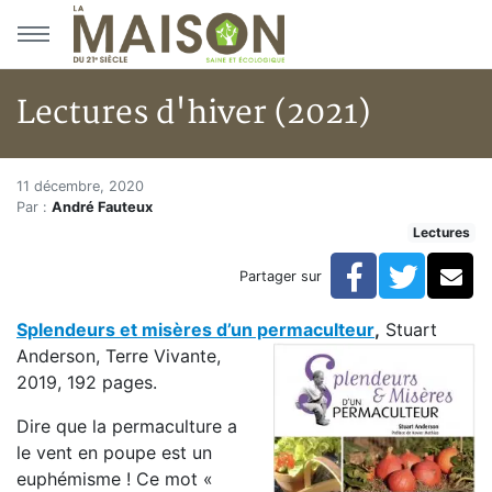
Aller au menu principal
Aller au contenu principal
Lectures d'hiver (2021)
Lectures d'hiver (2021)
Accueil
11 décembre, 2020
Par :
André Fauteux
Articles
Lectures
Lectures
Développement personnel
Facebook
Twitte
Co
Partager sur
Lectures d'hiver (2021)
Splendeurs et misères d’un permaculteur
,
Stuart
Anderson, Terre Vivante,
2019, 192 pages.
Dire que la permaculture a
le vent en poupe est un
euphémisme ! Ce mot «