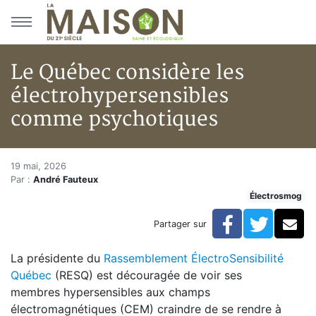
Aller au menu principal
Aller au contenu principal
Le Québec considère les
électrohypersensibles
comme psychotiques
Le Québec considère les élect
Accueil
19 mai, 2026
Par :
André Fauteux
Articles
Électrosmog
Actualités
Le Québec considère les électrohypersensibles comm
Facebook
Twitte
Co
Partager sur
La présidente du
Rassemblement ÉlectroSensibilité
Québec
(RESQ) est découragée de voir ses
membres hypersensibles aux champs
électromagnétiques (CEM) craindre de se rendre à