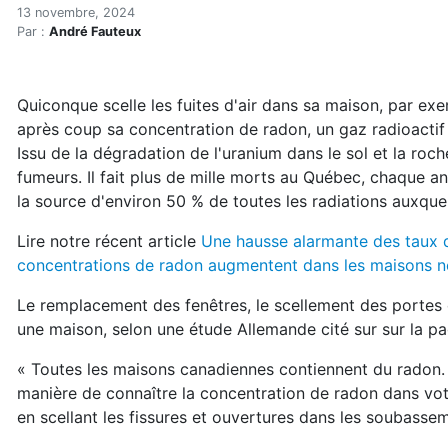
Les travaux d'étanchéité p
Accueil
13 novembre, 2024
Par :
André Fauteux
Articles
Maisons saines
Hypersensibilités environnementales
Quiconque scelle les fuites d'air dans sa maison, par e
Les travaux d'étanchéité peuvent doubler les concent
après coup sa concentration de radon, un gaz radioactif qu
Issu de la dégradation de l'uranium dans le sol et la roc
fumeurs. Il fait plus de mille morts au Québec, chaque ann
la source d'environ 50 % de toutes les radiations auxqu
Lire notre récent article
Une hausse alarmante des taux 
concentrations de radon augmentent dans les maisons 
Le remplacement des fenêtres, le scellement des portes e
une maison, selon une étude Allemande cité sur sur la p
« Toutes les maisons canadiennes contiennent du radon. 
manière de connaître la concentration de radon dans vo
en scellant les fissures et ouvertures dans les soubassem