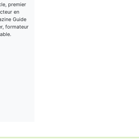
cle, premier
acteur en
gazine Guide
er, formateur
able.