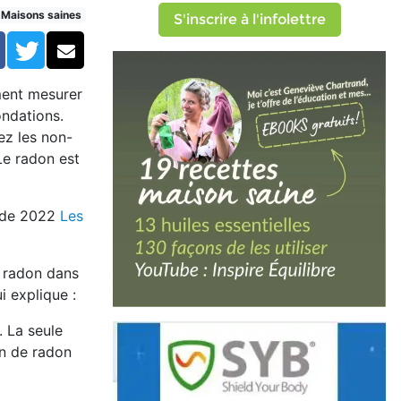
ations de radon
Maisons saines
S'inscrire à l'infolettre
Facebook
Twitter
Courriel
ment mesurer
ondations.
ez les non-
 Le radon est
r de 2022
Les
e radon dans
i explique :
. La seule
on de radon