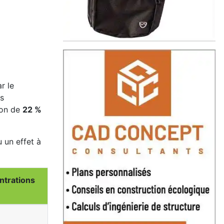
r le
ns
don de
22 %
 un effet à
ntrations