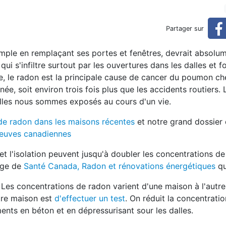
euvent doubler les concentr
Partager sur
xemple en remplaçant ses portes et fenêtres, devrait absolu
rations de radon
i s'infiltre surtout par les ouvertures dans les dalles et f
he, le radon est la principale cause de cancer du poumon ch
ée, soit environ trois fois plus que les accidents routiers.
elles nous sommes exposés au cours d'un vie.
de radon dans les maisons récentes
et notre grand dossie
neuves canadiennes
t l'isolation peuvent jusqu'à doubler les concentrations d
age de
Santé Canada, Radon et rénovations énergétiques
qu
Les concentrations de radon varient d'une maison à l'autre
tre maison est
d'effectuer un test
. On réduit la concentrati
ents en béton et en dépressurisant sour les dalles.