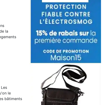
ons
de la
angements
. Les
u'on le
des bâtiments