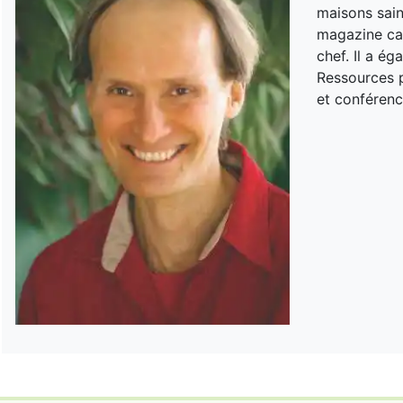
maisons sain
magazine can
chef. Il a é
Ressources p
et conférenc