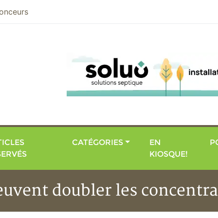
nier
onceurs
ICLES
CATÉGORIES
EN
P
SERVÉS
KIOSQUE!
euvent doubler les concentr