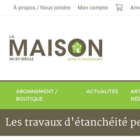
Aller au menu principal
Aller au contenu principal
Mon pa
À propos / Nous joindre
Mon compte
Ann
ABONNEMENT /
ACTUALITÉS
ART
BOUTIQUE
RÉ
Les travaux d'étanchéité p