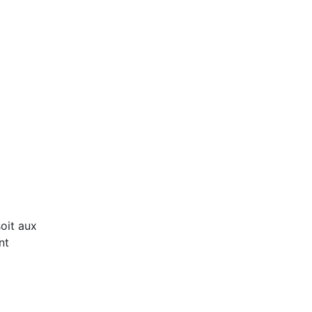
soit aux
nt