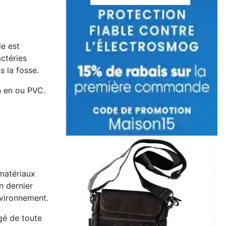
le est
ctéries
ns la fosse.
n en ou PVC.
 matériaux
un dernier
nvironnement.
gé de toute