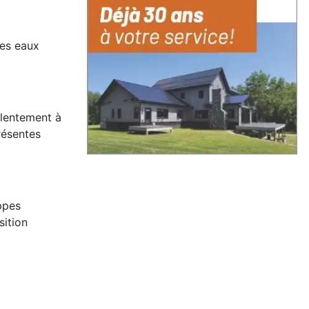
les eaux
s lentement à
résentes
appes
sition