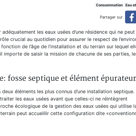
omplet
Consommation
Eau e
Partager sur
ter adéquatement les eaux usées d’une résidence qui ne peut
ôle crucial au quotidien pour assurer le respect de l’envir
nction de l’âge de l’installation et du terrain sur lequel el
importe de saisir la mission de chacune de ses parties, leu
e: fosse septique et élément épurateu
 deux éléments les plus connus d’une installation septique.
raiter les eaux usées avant que celles-ci ne réintègrent
oche écologique de la gestion des eaux usées qui utilise l
terrain peut accueillir cette configuration dite «conventionne