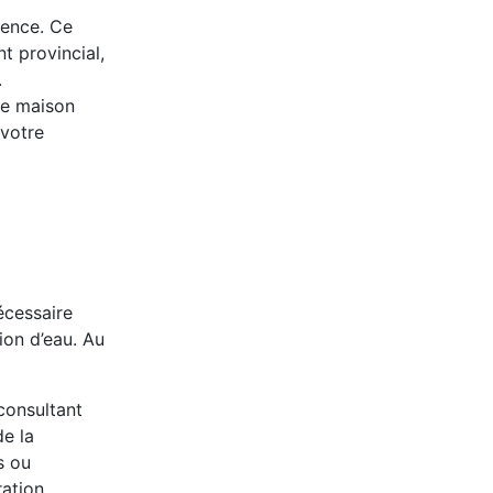
dence. Ce
t provincial,
.
re maison
 votre
écessaire
ion d’eau. Au
consultant
de la
s ou
ration