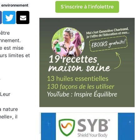
t environnement
S'inscrire à l'infolettre
Facebook
Twitter
Courriel
 être
onnement.
le est mise
rs limites et
r
 Leur
a nature
lle», il