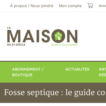
Aller au menu principal
Aller au contenu principal
Mon pa
À propos / Nous joindre
Mon compte
Ann
ABONNEMENT /
ACTUALITÉS
ART
BOUTIQUE
RÉ
Fosse septique : le guide c