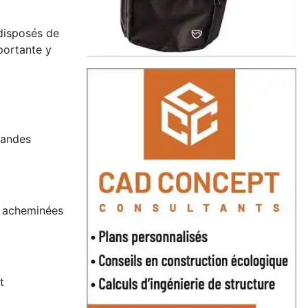
 disposés de
portante y
randes
t acheminées
t