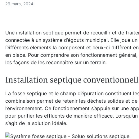
Fosse septique : le guide c
Accueil
29 mars, 2024
Articles
Eau et environnement
Eau et environnement
Une installation septique permet de recueillir et de trai
Fosse septique : le guide complet
connectée à un système d’égouts municipal. Elle joue un r
Différents éléments la composent et ceux-ci diffèrent en fo
en place. Pour comprendre son fonctionnement général, il 
les façons de les reconnaître sur un terrain.
Installation septique conventionnell
La fosse septique et le champ d’épuration constituent les
combinaison permet de retenir les déchets solides et de t
l’environnement. Ce fonctionnement s’appuie sur une appr
pour purifier les effluents de manière efficace. Lorsqu’un 
s’agit de la solution idéale.