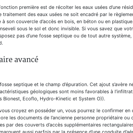
fonction première est de récolter les eaux usées d’une rési
le traitement des eaux usées ne soit encadré par le règlemen
à son couvercle d’accès en bois, en béton ou en plastique
seveli sous le sol et donc invisible. Si vous savez que vot
isposez pas d’une fosse septique ou de tout autre système,
d.
aire avancé
fosse septique et le champ d’épuration. Cet ajout s’avère n
ractéristiques géologiques sont moins favorables à l’infiltrat
s Bionest, Ecoflo, Hydro-Kinetic et System O)).
vous croyez en posséder un, vous pourrez le confirmer en 
ncore les documents de l’ancienne personne propriétaire ou 
les par des couverts d’accès supplémentaires rectangulaire
 remarquent aussi parfois par la présence d’une conduite d’aé