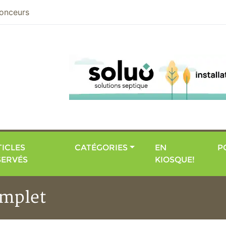
nier
onceurs
ICLES
CATÉGORIES
EN
P
SERVÉS
KIOSQUE!
omplet