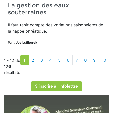
La gestion des eaux
souterraines
Il faut tenir compte des variations saisonnières de
la
nappe phréatique.
Par :
Joe Lstiburek
1
2
3
4
5
6
7
8
9
10
1 - 12 de
176
résultats
S'inscrire à l'infolettre